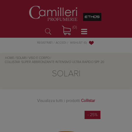
(0)
WISHLIST
(0)
REGISTRATI
ACCEDI
HOME
/
SOLARI
/
VISO E CORPO
/
COLLISTAR
SUPER ABBRONZANTE INTENSIVO ULTRA RAPIDO SPF 20
SOLARI
Visualizza tutti i prodotti
Collistar
- 25%