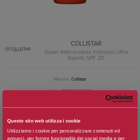
COLLISTAR
Super Abbronzante Intensivo Ultra
Rapido SPF 20
Marchio:
Collistar
Art. n.
8015150262231
Disponibilità:
Si
*
Contenuto
Questo sito web utilizza i cookie
Utilizziamo i cookie per personalizzare contenuti ed
annunci, per fornire funzionalità dei social media e per