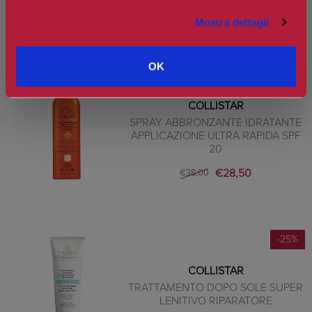
PRODOTTI CORRELATI
Mostra dettagli
OK
-25%
COLLISTAR
SPRAY ABBRONZANTE IDRATANTE
APPLICAZIONE ULTRA RAPIDA SPF
20
€28,50
€38,00
-25%
COLLISTAR
TRATTAMENTO DOPO SOLE SUPER
LENITIVO RIPARATORE