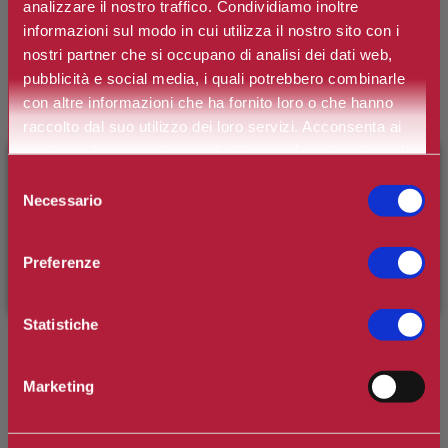
analizzare il nostro traffico. Condividiamo inoltre
-30%
informazioni sul modo in cui utilizza il nostro sito con i
nostri partner che si occupano di analisi dei dati web,
CLARINS
pubblicità e social media, i quali potrebbero combinarle
COFANETTO MOISTURE RICH
BODY LOTION
con altre informazioni che ha fornito loro o che hanno
raccolto dal suo utilizzo dei loro servizi. Acconsenta ai
€35,00
€50,00
nostri cookie se continua ad utilizzare il nostro sito web.
×
BENVENUTO SU CAMILLERIPROFUMERIE.IT
Selezione
Necessario
del
È il tuo primo ordine?
Registrati
e usufruisci dello
consenso
-30%
sconto di benvenuto
[-15%]
inserendo il codice
Preferenze
WELCOME15
CLARINS
COFANETTO RITUALE
Statistiche
ENERGIZZANTE CORPO
€48,44
€69,20
Marketing