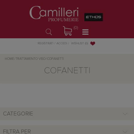
(0)
WISHLIST
(0)
REGISTRATI
ACCEDI
HOME
/
TRATTAMENTO VISO
/
COFANETTI
COFANETTI
CATEGORIE
FILTRA PER