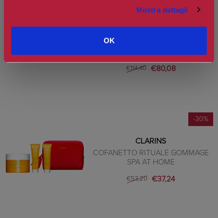
-30%
Mostra dettagli
CLARINS
OK
COFANETTO RITUALE EXTRA-
FIRMING
€80,08
€114,40
-30%
CLARINS
COFANETTO RITUALE GOMMAGE
SPA AT HOME
€37,24
€53,20