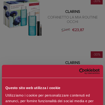
-30%
CLARINS
COFANETTO LA MIA ROUTINE
OCCHI
€23,87
€34,10
-30%
CLARINS
COFANETTO MES ESSENTIEL
DÉMAQUILLAGE PELLI NORMALI O
SECCA
€35,14
€50,20
Questo sito web utilizza i cookie
Utilizziamo i cookie per personalizzare contenuti ed
annunci, per fornire funzionalità dei social media e per