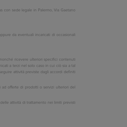
PA sas con sede legale in Palermo, Via Gaetano
 oppure da eventuali incaricati di occasionali
o nonché ricevere ulteriori specifici contenuti
cati a terzi nel solo caso in cui ciò sia a tal
eguire attività previste dagli accordi definiti
d offerte di prodotti o servizi ulteriori del
le attività di trattamento nei limiti previsti