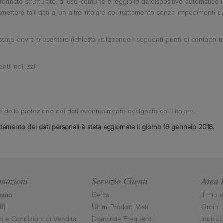
 un formato strutturato, di uso comune e leggibile da dispositivo automatico i
rasmettere tali dati a un altro titolare del trattamento senza impedimenti d
teressato dovrà presentare richiesta utilizzando i seguenti punti di contatto 
nti indirizzi:
le della protezione dei dati eventualmente designato dal Titolare.
ttamento dei dati personali è stata aggiornata il giorno 19 gennaio 2018.
rmazioni
Servizio Clienti
Area 
iamo
Cerca
Il mio 
ti
Ultimi Prodotti Visti
Ordini
ni e Condizioni di Vendita
Domande Frequenti
Indirizz