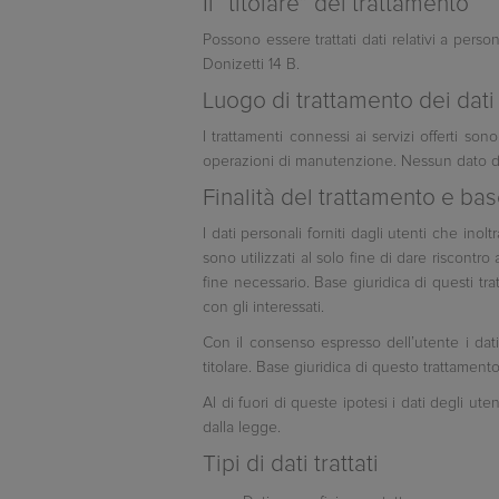
Il “titolare” del trattamento
Possono essere trattati dati relativi a perso
Donizetti 14 B.
Luogo di trattamento dei dati
I trattamenti connessi ai servizi offerti son
operazioni di manutenzione. Nessun dato de
Finalità del trattamento e bas
I dati personali forniti dagli utenti che inol
sono utilizzati al solo fine di dare riscontro
fine necessario. Base giuridica di questi trat
con gli interessati.
Con il consenso espresso dell’utente i dati 
titolare. Base giuridica di questo trattament
Al di fuori di queste ipotesi i dati degli ut
dalla legge.
Tipi di dati trattati