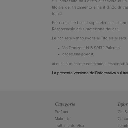
5. L'interessato ha il diritto di ricevere in
titolare del trattamento e ha il diritto di t
forniti.
Per esercitare i diritti sopra elencati, l’in
Responsabile della protezione dei dati.
Le richieste vanno rivolte al Titolare ai segue
Via Donizetti 14 B 90134 Palermo,
cadepasas@pec.it
ai quali può essere contattato il responsabi
La presente versione dell’informativa sul tra
Categorie
Info
Profumi
Chi S
Make-Up
Contat
Trattamento Viso
Termi