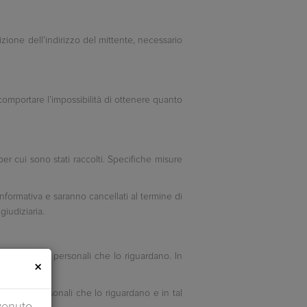
sizione dell’indirizzo del mittente, necessario
ò comportare l’impossibilità di ottenere quanto
er cui sono stati raccolti. Specifiche misure
informativa e saranno cancellati al termine di
giudiziaria.
 merito ai dati personali che lo riguardano. In
×
o di dati personali che lo riguardano e in tal
venuto