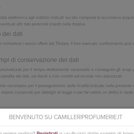
e
 posta elettronica agli indirizzi indicati sul sito comporta la successiva acqui
ntuali altri dati personali inseriti nella missiva.
 dei dati
per richiedere i servizi offerti dal Titolare. Il loro mancato conferimento pu
mpi di conservazione dei dati
 automatizzati per il tempo strettamente necessario a conseguire gli scopi p
erdita dei dati, usi illeciti o non corretti ed accessi non autorizzati.
nte necessario per il perseguimento delle finalità indicate nella presente 
 essere conservati per obblighi di legge o per far valere un diritto in sede 
gge, il titolare ha l’obbligo di rispondere alle richieste dell’interessato in
BENVENUTO SU CAMILLERIPROFUMERIE.IT
l titolare del trattamento la conferma che sia o meno in corso un trattament
uo primo ordine?
Registrati
e usufruisci dello sconto di ben