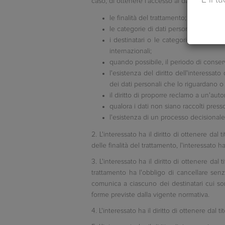
caso, di ottenere l'accesso ai dati personali
le finalità del trattamento;
le categorie di dati personali in quest
i destinatari o le categorie di destina
internazionali;
quando possibile, il periodo di conserv
l'esistenza del diritto dell'interessat
dei dati personali che lo riguardano o 
il diritto di proporre reclamo a un'autor
qualora i dati non siano raccolti presso 
l'esistenza di un processo decisional
2. L'interessato ha il diritto di ottenere dal
delle finalità del trattamento, l'interessato 
3. L'interessato ha il diritto di ottenere dal
trattamento ha l'obbligo di cancellare senza 
comunica a ciascuno dei destinatari cui sono 
forme previste dalla vigente normativa.
4. L'interessato ha il diritto di ottenere dal 