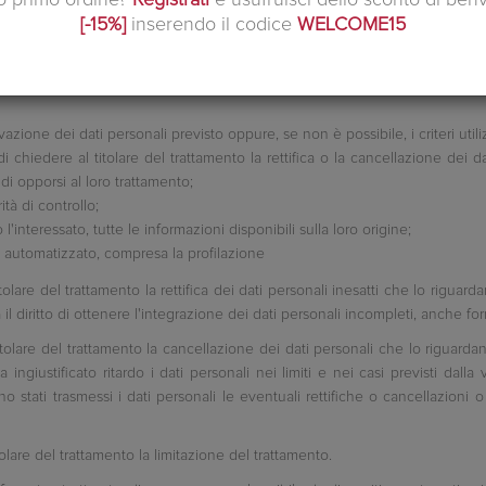
 e alle seguenti informazioni:
[-15%]
inserendo il codice
WELCOME15
ione;
tari a cui i dati personali sono stati o saranno comunicati, in particolare 
azione dei dati personali previsto oppure, se non è possibile, i criteri util
o di chiedere al titolare del trattamento la rettifica o la cancellazione dei 
di opporsi al loro trattamento;
ità di controllo;
l'interessato, tutte le informazioni disponibili sulla loro origine;
e automatizzato, compresa la profilazione
 titolare del trattamento la rettifica dei dati personali inesatti che lo riguar
ha il diritto di ottenere l'integrazione dei dati personali incompleti, anche 
 titolare del trattamento la cancellazione dei dati personali che lo riguardano
ingiustificato ritardo i dati personali nei limiti e nei casi previsti dalla 
stati trasmessi i dati personali le eventuali rettifiche o cancellazioni o 
titolare del trattamento la limitazione del trattamento.