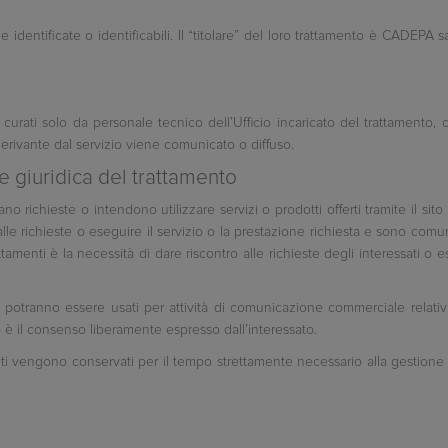
ne identificate o identificabili. Il “titolare” del loro trattamento è CADE
o curati solo da personale tecnico dell’Ufficio incaricato del trattamento,
rivante dal servizio viene comunicato o diffuso.
e giuridica del trattamento
trano richieste o intendono utilizzare servizi o prodotti offerti tramite il sit
 alle richieste o eseguire il servizio o la prestazione richiesta e sono comuni
tamenti è la necessità di dare riscontro alle richieste degli interessati o es
potranno essere usati per attività di comunicazione commerciale relativi a
o è il consenso liberamente espresso dall’interessato.
enti vengono conservati per il tempo strettamente necessario alla gestione del