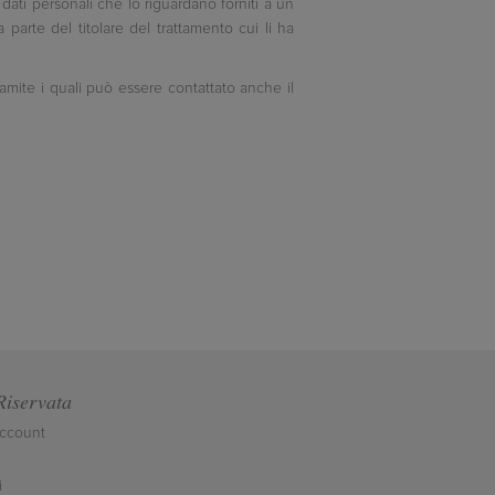
 dati personali che lo riguardano forniti a un
a parte del titolare del trattamento cui li ha
tramite i quali può essere contattato anche il
Riservata
account
i