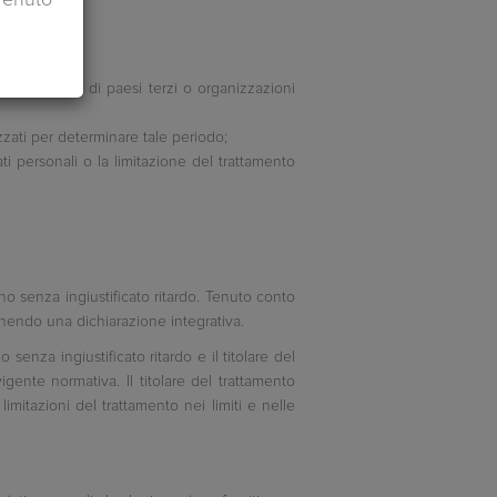
se destinatari di paesi terzi o organizzazioni
izzati per determinare tale periodo;
dati personali o la limitazione del trattamento
dano senza ingiustificato ritardo. Tenuto conto
fornendo una dichiarazione integrativa.
 senza ingiustificato ritardo e il titolare del
vigente normativa. Il titolare del trattamento
limitazioni del trattamento nei limiti e nelle