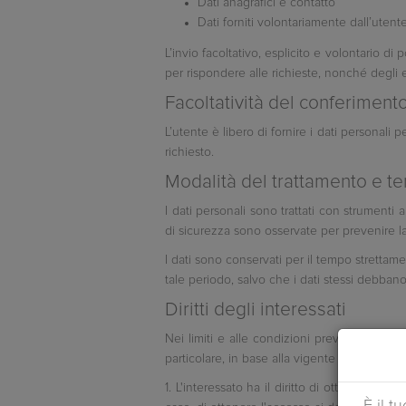
Dati anagrafici e contatto
Dati forniti volontariamente dall’utent
L’invio facoltativo, esplicito e volontario di
per rispondere alle richieste, nonché degli eve
Facoltatività del conferimento
L’utente è libero di fornire i dati personali 
richiesto.
Modalità del trattamento e te
I dati personali sono trattati con strumenti
di sicurezza sono osservate per prevenire la p
I dati sono conservati per il tempo strettame
tale periodo, salvo che i dati stessi debbano
Diritti degli interessati
Nei limiti e alle condizioni previste dalla le
particolare, in base alla vigente normativa:
1. L'interessato ha il diritto di ottenere da
È il t