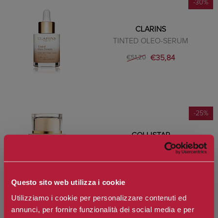
-30%
CLARINS
TINTED OLEO-SERUM
€35,84
€51,20
-25%
COLLISTAR
FONDOTINTA + PRIMER
UNIFORMANTE
€30,00
€40,00
Questo sito web utilizza i cookie
Utilizziamo i cookie per personalizzare contenuti ed
annunci, per fornire funzionalità dei social media e per