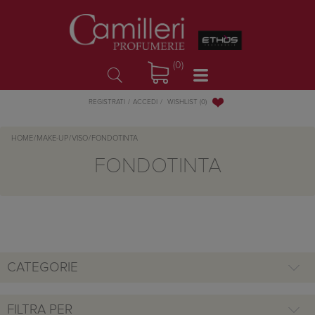
(0)
WISHLIST
(0)
REGISTRATI
ACCEDI
HOME
/
MAKE-UP
/
VISO
/
FONDOTINTA
FONDOTINTA
CATEGORIE
FILTRA PER