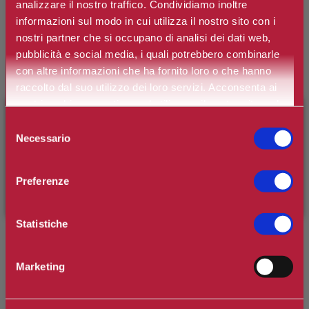
analizzare il nostro traffico. Condividiamo inoltre
-25%
informazioni sul modo in cui utilizza il nostro sito con i
nostri partner che si occupano di analisi dei dati web,
COLLISTAR
pubblicità e social media, i quali potrebbero combinarle
FONDOTINTA COMPATTO
LEVIGANTE
con altre informazioni che ha fornito loro o che hanno
raccolto dal suo utilizzo dei loro servizi. Acconsenta ai
€27,00
€36,00
nostri cookie se continua ad utilizzare il nostro sito web.
×
BENVENUTO SU CAMILLERIPROFUMERIE.IT
Selezione
Necessario
del
È il tuo primo ordine?
Registrati
e usufruisci dello
consenso
-25%
sconto di benvenuto
[-15%]
inserendo il codice
Preferenze
WELCOME15
COLLISTAR
FONDOTINTA UNICO ESSENZA
Statistiche
UNIVERSALE DI GIOVINEZZA SPF15
€33,75
€45,00
Marketing