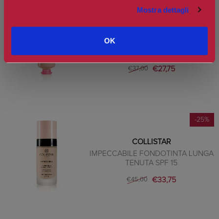
-25%
Mostra dettagli
COLLISTAR
OK
IDROATTIVA+ ANTIPOLIUTION BB
CREAM
€27,75
€37,00
-25%
COLLISTAR
IMPECCABILE FONDOTINTA LUNGA
TENUTA SPF 15
€33,75
€45,00