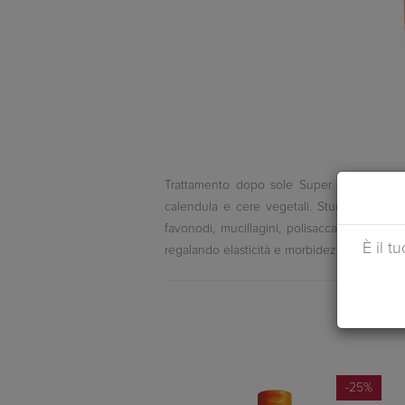
Trattamento dopo sole Super Lenitivo Ripa
calendula e cere vegetali. Studiato per le 
favonodi, mucillagini, polisaccaridi e vitam
È il t
regalando elasticità e morbidezza. Indicato pe
-25%