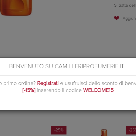
Si tratta d
ratore: il Trattamento Doposole Superlenitivo Riparatore è super emol
BENVENUTO SU CAMILLERIPROFUMERIE.IT
zone più esposte al sole, sfrutta le eccezionali proprietà di un esclusiv
ine da potere idratante e lenitivo. Assicura un'immediato sollievo alla pel
uo primo ordine?
Registrati
e usufruisci dello sconto di ben
r pelli Ipersensibili.
[-15%]
inserendo il codice
WELCOME15
PRODOTTI CORRELATI
-25%
-25