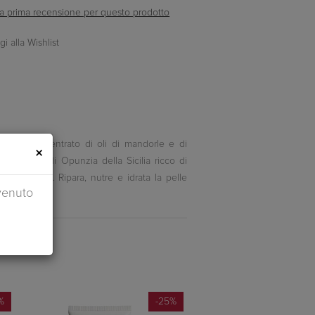
ella prima recensione per questo prodotto
iente, concentrato di oli di mandorle e di
×
o estratto di Opunzia della Sicilia ricco di
le arrossata. Ripara, nutre e idrata la pelle
venuto
%
-25%