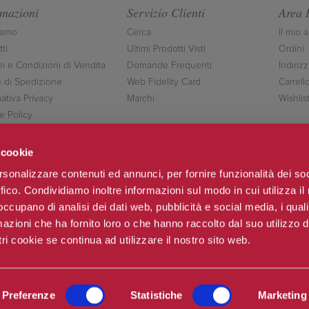
rmazioni
Servizio Clienti
Area 
iamo
Cerca
Il mio 
ti
Ultimi Prodotti Visti
Ordini
ni e Condizioni di Vendita
Domande Frequenti
Indirizz
 di Spedizione
Web Fidelity Card
Carrell
ativa Privacy
Marchi
Wishlis
e Policy
ttaci
 cookie
rsonalizzare contenuti ed annunci, per fornire funzionalità dei so
ffico. Condividiamo inoltre informazioni sul modo in cui utilizza il 
Seguici
 occupano di analisi dei dati web, pubblicità e social media, i qual
azioni che ha fornito loro o che hanno raccolto dal suo utilizzo d
ri cookie se continua ad utilizzare il nostro sito web.
o & C.sas
Po
Preferenze
Statistiche
Marketing