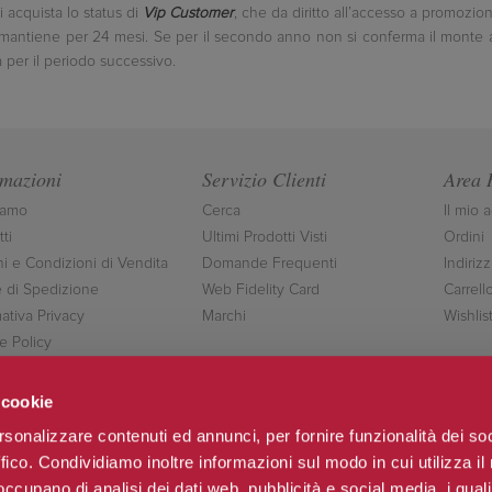
i acquista lo status di
Vip Customer
, che da diritto all’accesso a promozio
mantiene per 24 mesi. Se per il secondo anno non si conferma il monte ac
per il periodo successivo.
rmazioni
Servizio Clienti
Area 
iamo
Cerca
Il mio 
ti
Ultimi Prodotti Visti
Ordini
ni e Condizioni di Vendita
Domande Frequenti
Indirizz
 di Spedizione
Web Fidelity Card
Carrell
ativa Privacy
Marchi
Wishlis
e Policy
ttaci
 cookie
rsonalizzare contenuti ed annunci, per fornire funzionalità dei so
ffico. Condividiamo inoltre informazioni sul modo in cui utilizza il 
Seguici
 occupano di analisi dei dati web, pubblicità e social media, i qual