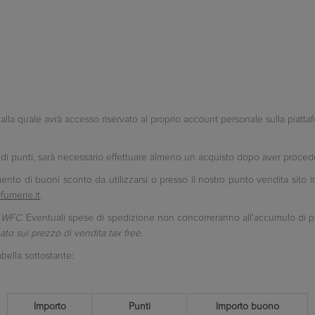
lla quale avrà accesso riservato al proprio account personale sulla piatta
di punti, sarà necessario effettuare almeno un acquisto dopo aver proced
mento di buoni sconto da utilizzarsi o presso il nostro punto vendita sito i
ofumerie.it
.
o
WFC
. Eventuali spese di spedizione non concorreranno all'accumulo di 
uato sul prezzo di vendita tax free.
abella sottostante:
Importo
Punti
Importo buono