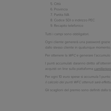
Città
Provincia
Partita IVA
Codice SDI o indirizzo PEC
Recapito telefonico
Tutti i campi sono obbligatori.
Ogni cliente genererà una password grazie a
dallo stesso cliente in qualunque momento.
Per ottenere la
WFC
e generare l’accumulo 
I punti accumulati daranno diritto all’otteni
acquisti on line sulla piattaforma
camilleripr
Per ogni 10 euro spese si accumula 1 punt
il calcolo dei punti WFC ottenuti sarà effett
Gli scaglioni del premio sono definiti dalla t