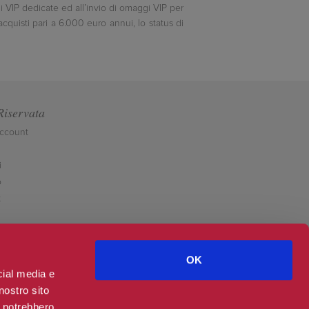
ni VIP dedicate ed all’invio di omaggi VIP per
quisti pari a 6.000 euro annui, lo status di
Riservata
account
i
o
t
OK
cial media e
nostro sito
i potrebbero