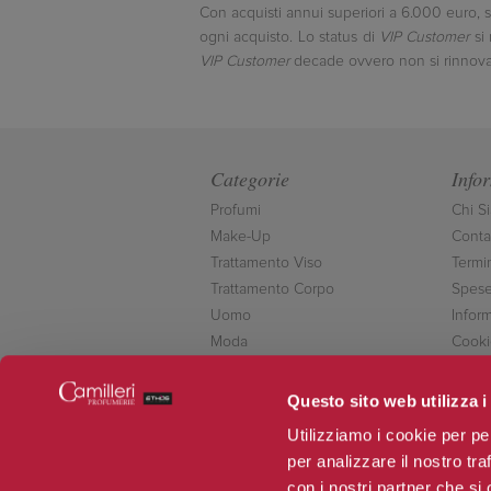
Con acquisti annui superiori a 6.000 euro, s
ogni acquisto. Lo status di
VIP Customer
si 
VIP Customer
decade ovvero non si rinnova 
Categorie
Info
Profumi
Chi S
Make-Up
Contat
Trattamento Viso
Termi
Trattamento Corpo
Spese
Uomo
Inform
Moda
Cooki
Accessori
Conta
Novità
Questo sito web utilizza i
Offerte
Utilizziamo i cookie per pe
per analizzare il nostro tra
con i nostri partner che si