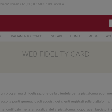
fonico? Chiama il N° (+39) 091 580101 dal Lunedì al
O
TRATTAMENTO CORPO
SOLARI
UOMO
MODA
ACC
WEB FIDELITY CARD
è un programma di fidelizzazione della clientela per la piattaforma ecomm
olta punti generati dagli acquisti dei clienti registrati sulla piattaforma.
ente codificato nella anagrafica della piattaforma, dopo aver lasciato i