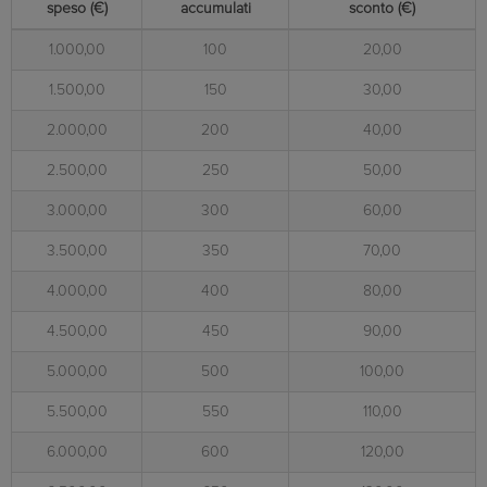
speso (€)
accumulati
sconto (€)
1.000,00
100
20,00
1.500,00
150
30,00
2.000,00
200
40,00
2.500,00
250
50,00
3.000,00
300
60,00
3.500,00
350
70,00
4.000,00
400
80,00
4.500,00
450
90,00
5.000,00
500
100,00
5.500,00
550
110,00
6.000,00
600
120,00