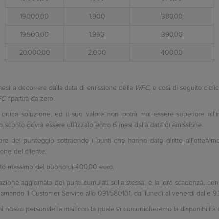
19.000,00
1.900
380,00
19.500,00
1.950
390,00
20.000,00
2.000
400,00
mesi a decorrere dalla data di emissione della
WFC
, e così di seguito cicl
FC
ripartirà da zero.
 unica soluzione, ed il suo valore non potrà mai essere superiore all'i
 sconto dovrà essere utilizzato entro 6 mesi dalla data di emissione.
re del punteggio sottraendo i punti che hanno dato diritto all'ottenime
one del cliente.
orto massimo del buono di 400,00 euro.
azione aggiornata dei punti cumulati sulla stessa, e la loro scadenza, consu
amando il Customer Service allo 091/580101, dal lunedì al venerdì dalle 9.3
 al nostro personale la mail con la quale vi comunicheremo la disponibilità 