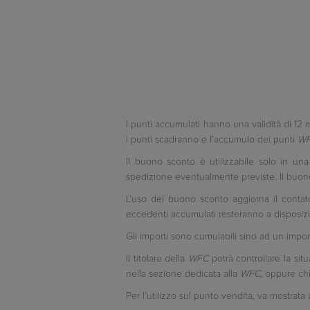
I punti accumulati hanno una validità di 12 
i punti scadranno e l'accumulo dei punti
W
Il buono sconto è utilizzabile solo in una
spedizione eventualmente previste. Il buono
L’uso del buono sconto aggiorna il contato
eccedenti accumulati resteranno a disposizi
Gli importi sono cumulabili sino ad un imp
Il titolare della
WFC
potrà controllare la situ
nella sezione dedicata alla
WFC,
oppure chi
Per l’utilizzo sul punto vendita, va mostrata