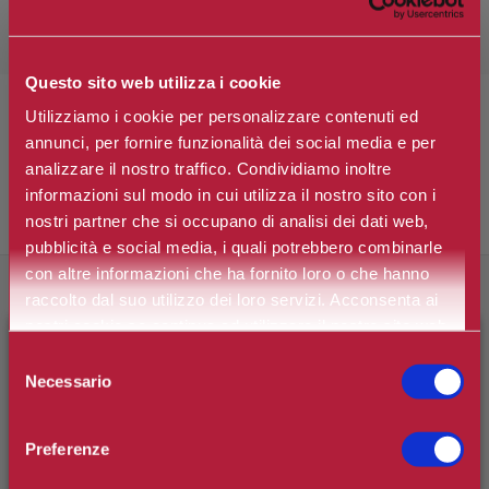
acquistare più velocemente, essere sempre aggiornato sullo
stato dei tuoi ordini e rivedere lo storico degli acquisti effettuati.
Questo sito web utilizza i cookie
Utilizziamo i cookie per personalizzare contenuti ed
annunci, per fornire funzionalità dei social media e per
analizzare il nostro traffico. Condividiamo inoltre
informazioni sul modo in cui utilizza il nostro sito con i
nostri partner che si occupano di analisi dei dati web,
Cliente già registrato
pubblicità e social media, i quali potrebbero combinarle
con altre informazioni che ha fornito loro o che hanno
raccolto dal suo utilizzo dei loro servizi. Acconsenta ai
Email:
nostri cookie se continua ad utilizzare il nostro sito web.
×
BENVENUTO SU CAMILLERIPROFUMERIE.IT
Selezione
Necessario
del
Password:
È il tuo primo ordine?
Registrati
e usufruisci dello
consenso
sconto di benvenuto
[-15%]
inserendo il codice
Preferenze
WELCOME15
Resta collegato
Password dimenticata?