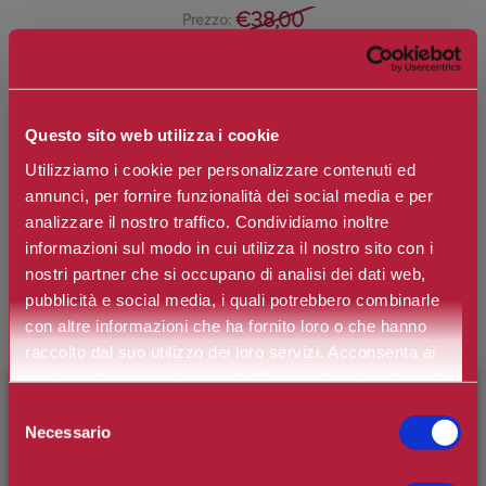
€38,00
Prezzo:
Prezzo scontato:
€28,50
Questo sito web utilizza i cookie
Spedizione in Italia gratuita se il carrello supera i 60€
Utilizziamo i cookie per personalizzare contenuti ed
Ottieni 2 punti Camilleri Fidelity Card -
Regolamento
annunci, per fornire funzionalità dei social media e per
analizzare il nostro traffico. Condividiamo inoltre
Si tratta della prima recensione per questo prodotto
informazioni sul modo in cui utilizza il nostro sito con i
nostri partner che si occupano di analisi dei dati web,
pubblicità e social media, i quali potrebbero combinarle
con altre informazioni che ha fornito loro o che hanno
raccolto dal suo utilizzo dei loro servizi. Acconsenta ai
nostri cookie se continua ad utilizzare il nostro sito web.
×
BENVENUTO SU CAMILLERIPROFUMERIE.IT
Selezione
Necessario
del
Spray Abbronzante Idratante applicazione Ultra Rapida SPF 20:
È il tuo primo ordine?
Registrati
e usufruisci dello
consenso
praticità, rapidità e sicurezza per una splendida e perfetta
sconto di benvenuto
[-15%]
inserendo il codice