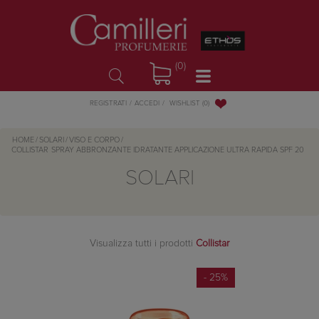
(0)
WISHLIST
(0)
REGISTRATI
ACCEDI
HOME
/
SOLARI
/
VISO E CORPO
/
COLLISTAR
SPRAY ABBRONZANTE IDRATANTE APPLICAZIONE ULTRA RAPIDA SPF 20
SOLARI
Visualizza tutti i prodotti
Collistar
- 25%