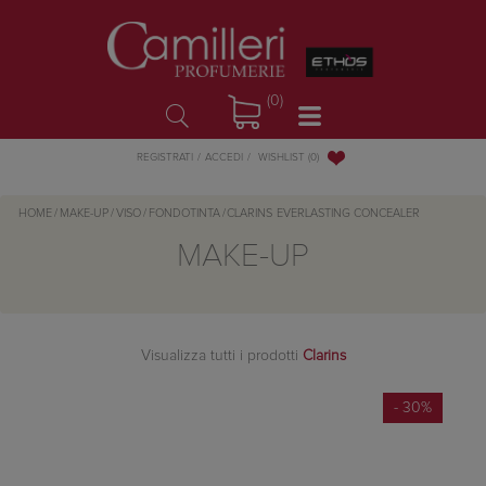
(0)
WISHLIST
(0)
REGISTRATI
ACCEDI
HOME
/
MAKE-UP
/
VISO
/
FONDOTINTA
/
CLARINS
EVERLASTING CONCEALER
MAKE-UP
Visualizza tutti i prodotti
Clarins
- 30%