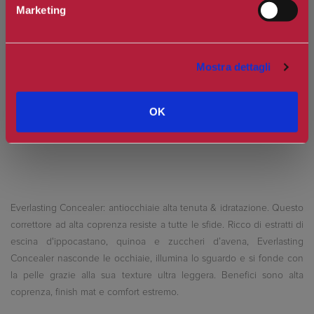
Marketing
Spedizione in Italia gratuita se il carrello supera i 60€
Ottieni 2 punti Camilleri Fidelity Card -
Regolamento
Mostra dettagli
Si tratta della prima recensione per questo prodotto
OK
Everlasting Concealer: antiocchiaie alta tenuta & idratazione. Questo
correttore ad alta coprenza resiste a tutte le sfide. Ricco di estratti di
escina d'ippocastano, quinoa e zuccheri d’avena, Everlasting
Concealer nasconde le occhiaie, illumina lo sguardo e si fonde con
la pelle grazie alla sua texture ultra leggera. Benefici sono alta
coprenza, finish mat e comfort estremo.