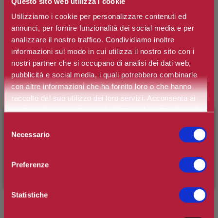
Questo sito web utilizza i cookie
Utilizziamo i cookie per personalizzare contenuti ed
CLARINS
annunci, per fornire funzionalità dei social media e per
Everlasting Concealer
analizzare il nostro traffico. Condividiamo inoltre
informazioni sul modo in cui utilizza il nostro sito con i
nostri partner che si occupano di analisi dei dati web,
Marchio:
Clarins
pubblicità e social media, i quali potrebbero combinarle
Art. n.
3380810405880
con altre informazioni che ha fornito loro o che hanno
raccolto dal suo utilizzo dei loro servizi. Acconsenta ai
Disponibilità:
Si
nostri cookie se continua ad utilizzare il nostro sito web.
×
BENVENUTO SU CAMILLERIPROFUMERIE.IT
*
Selezione
Colore
Necessario
del
È il tuo primo ordine?
Registrati
e usufruisci dello
consenso
sconto di benvenuto
[-15%]
inserendo il codice
Preferenze
WELCOME15
€35,10
Prezzo:
Prezzo scontato:
€24,57
Statistiche