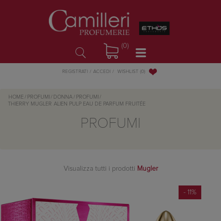
(0)
WISHLIST
(0)
REGISTRATI
ACCEDI
HOME
/
PROFUMI
/
DONNA
/
PROFUMI
/
THIERRY MUGLER
ALIEN PULP EAU DE PARFUM FRUITÉE
PROFUMI
Visualizza tutti i prodotti
Mugler
- 11%