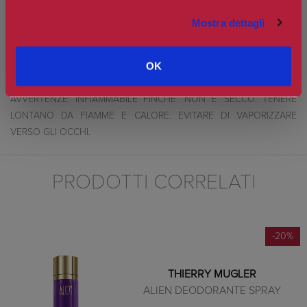
del cashmeran creano un profumo che cattura l'essenza
Mostra dettagli
dell'affascinante femminilità. La piramide olfattiva inizia con note
di lampone, continua con note di gelsomino, per chiudere con note
di muschio. Un profumo appartenete alla famiglia deile fragranze
OK
fiorite e fruttate.
AVVERTENZE: INFIAMMABILE FINCHE' NON E' SECCO. TENERE
LONTANO DA FIAMME E CALORE. EVITARE DI VAPORIZZARE
VERSO GLI OCCHI.
PRODOTTI CORRELATI
-20%
THIERRY MUGLER
ALIEN DEODORANTE SPRAY