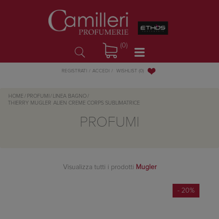
(0)
WISHLIST
(0)
REGISTRATI
ACCEDI
HOME
/
PROFUMI
/
LINEA BAGNO
/
THIERRY MUGLER
ALIEN CREME CORPS SUBLIMATRICE
PROFUMI
Visualizza tutti i prodotti
Mugler
- 20%