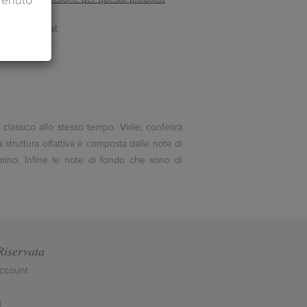
venuto
classico allo stesso tempo. Virile, conferirà
struttura olfattiva è composta dalle note di
omino. Infine le note di fondo che sono di
Riservata
account
i