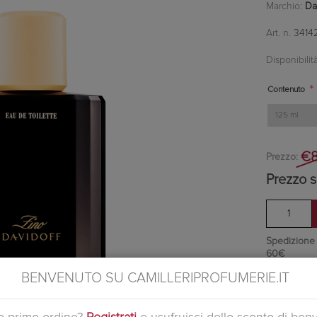
Marchio:
Da
Art. n.
3414
Disponibilità
*
Contenuto
€8
Prezzo:
Prezzo s
Spedizione in
60€
Ottieni 6 pu
BENVENUTO SU CAMILLERIPROFUMERIE.IT
Si tratta d