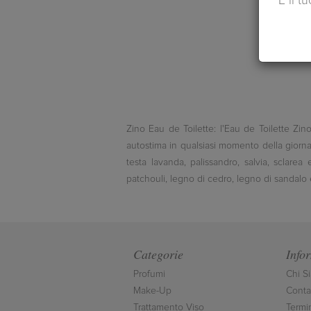
È il t
Zino Eau de Toilette: l'Eau de Toilette Zino
autostima in qualsiasi momento della giorna
testa lavanda, palissandro, salvia, sclar
patchouli, legno di cedro, legno di sandalo e
Categorie
Info
Profumi
Chi S
Make-Up
Contat
Trattamento Viso
Termi