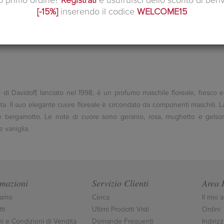
uo primo ordine?
Registrati
e usufruisci dello sconto di ben
[-15%]
inserendo il codice
WELCOME15
 di Davidoff, lanciato nel 1998, è un profumo maschile floreale, fresco e 
ta. Il suo elegante cuore floreale è circondato da componenti maschili. La 
ea e bergamotto. Le note di cuore sono geranio, rosa, mughetto e gels
 vaniglia.
rmazioni
Servizio Clienti
Area 
iamo
Cerca
Il mio 
ti
Ultimi Prodotti Visti
Ordini
ni e Condizioni di Vendita
Domande Frequenti
Indirizz