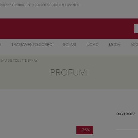
fonico? Chiama il N° (+39) 091 580101 dal Lunedì al
O
TRATTAMENTO CORPO
SOLARI
UOMO
MODA
ACC
 EAU DE TOILETTE SPRAY
PROFUMI
- 25%