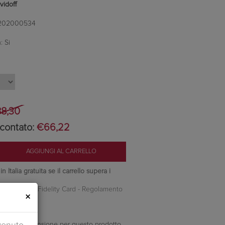
vidoff
202000534
:
Si
8,30
contato:
€66,22
 Italia gratuita se il carrello supera i
nti Camilleri Fidelity Card -
Regolamento
×
ella prima recensione per questo prodotto