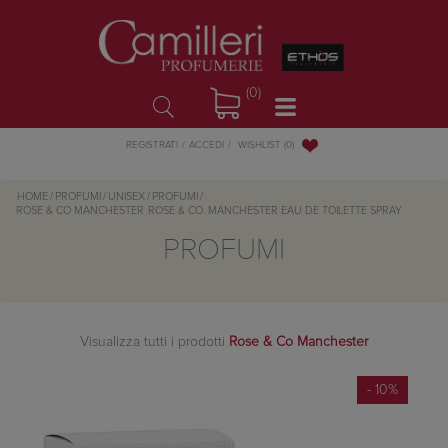
(0)
WISHLIST
(0)
REGISTRATI
ACCEDI
HOME
/
PROFUMI
/
UNISEX
/
PROFUMI
/
ROSE & CO MANCHESTER
ROSE & CO. MANCHESTER EAU DE TOILETTE SPRAY
PROFUMI
Visualizza tutti i prodotti
Rose & Co Manchester
- 10%