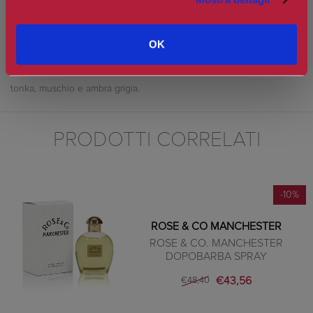
di scaturire ancora oggi dalla fragranza di questo incredibile profumo
imprimendosi sulla pelle, e sul cuore, di chi lo indossa. Le note
olfattive sono orientali e floreali. La struttura olfattiva è strutturata in
OK
note di testa di agrumi, limone, cedro e rosmarino, note di cuore di
rosa, fiore d’arancio e lavanda, chiude con note di fondo di fava
tonka, muschio e ambra grigia.
PRODOTTI CORRELATI
-10%
ROSE & CO MANCHESTER
ROSE & CO. MANCHESTER
DOPOBARBA SPRAY
€43,56
€48,40