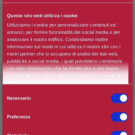
Solo gli utenti registrati possono scrivere recensioni
Questo sito web utilizza i cookie
Utilizziamo i cookie per personalizzare contenuti ed
Titolo della recensione:
annunci, per fornire funzionalità dei social media e per
analizzare il nostro traffico. Condividiamo inoltre
*
informazioni sul modo in cui utilizza il nostro sito con i
nostri partner che si occupano di analisi dei dati web,
Testo della recensione:
pubblicità e social media, i quali potrebbero combinarle
con altre informazioni che ha fornito loro o che hanno
raccolto dal suo utilizzo dei loro servizi. Acconsenta ai
*
nostri cookie se continua ad utilizzare il nostro sito web.
×
BENVENUTO SU CAMILLERIPROFUMERIE.IT
Selezione
Necessario
del
È il tuo primo ordine?
Registrati
e usufruisci dello
consenso
sconto di benvenuto
[-15%]
inserendo il codice
Valutazione:
Preferenze
WELCOME15
Pessimo
Eccellente