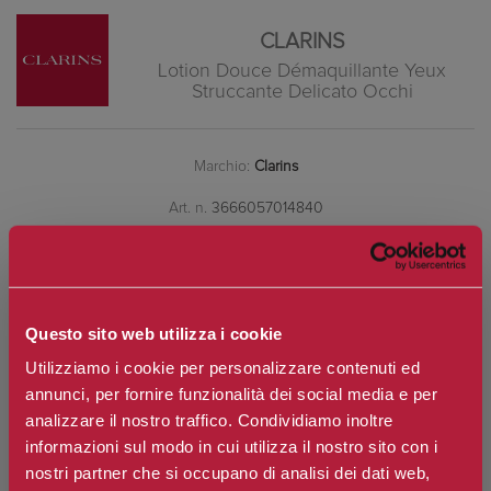
CLARINS
Lotion Douce Démaquillante Yeux
Struccante Delicato Occhi
Marchio:
Clarins
Art. n.
3666057014840
Disponibilità:
Si
*
Contenuto
Questo sito web utilizza i cookie
Utilizziamo i cookie per personalizzare contenuti ed
annunci, per fornire funzionalità dei social media e per
€29,10
Prezzo:
analizzare il nostro traffico. Condividiamo inoltre
Prezzo scontato:
€20,37
informazioni sul modo in cui utilizza il nostro sito con i
nostri partner che si occupano di analisi dei dati web,