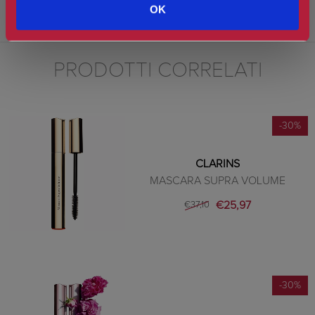
prodotto su un batuffolo di cotone e massaggiando delicatamente il
OK
contorno occhi, dall'alto verso il basso.
PRODOTTI CORRELATI
-30%
CLARINS
MASCARA SUPRA VOLUME
€25,97
€37,10
-30%