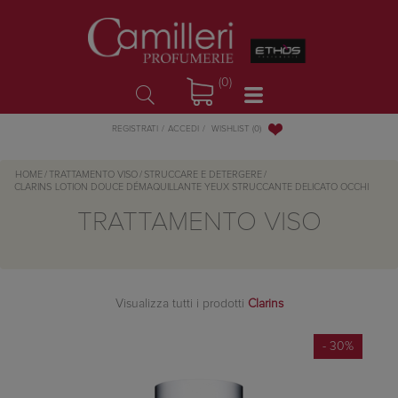
(0)
WISHLIST
(0)
REGISTRATI
ACCEDI
HOME
/
TRATTAMENTO VISO
/
STRUCCARE E DETERGERE
/
CLARINS
LOTION DOUCE DÉMAQUILLANTE YEUX STRUCCANTE DELICATO OCCHI
TRATTAMENTO VISO
Visualizza tutti i prodotti
Clarins
- 30%