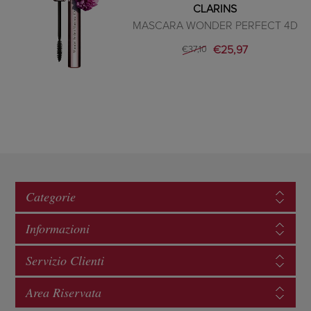
CLARINS
MASCARA WONDER PERFECT 4D
€25,97
€37,10
Categorie
Informazioni
Servizio Clienti
Area Riservata