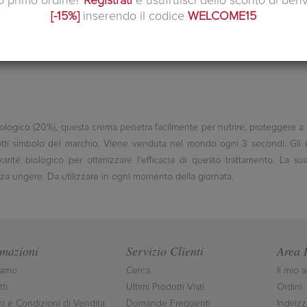
uo primo ordine?
Registrati
e usufruisci dello sconto di ben
[-15%]
inserendo il codice
WELCOME15
 biologico (20%), questa crema penetra facilmente per nutrire, proteggere
tti simbolo del marchio. Viene venduta nel mondo ogni 3 secondi. Gli es
arité biologico per ottimizzare l'efficacia di questo trattamento. La s
za ungere. Da utilizzare in ogni momento della giornata.
rmazioni
Servizio Clienti
Area 
iamo
Cerca
Il mio 
ti
Ultimi Prodotti Visti
Ordini
ni e Condizioni di Vendita
Domande Frequenti
Indirizz