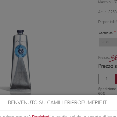
Marchio:
L'
Art. n.
3253
Disponibilità
*
Contenuto
€8
Prezzo:
Prezzo s
Spedizione in
60€
Ottieni 0 pu
BENVENUTO SU CAMILLERIPROFUMERIE.IT
Si tratta d