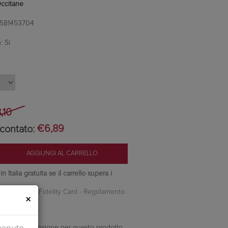
Occitane
581453704
:
Si
,10
contato:
€6,89
 Italia gratuita se il carrello supera i
nti Camilleri Fidelity Card -
Regolamento
×
ella prima recensione per questo prodotto