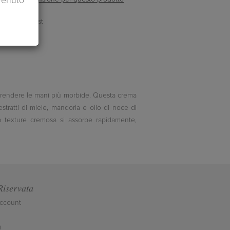
venuto
 a rendere le mani più morbide. Questa crema
tratti di miele, mandorla e olio di noce di
ua texture cremosa si assorbe rapidamente,
Riservata
account
i