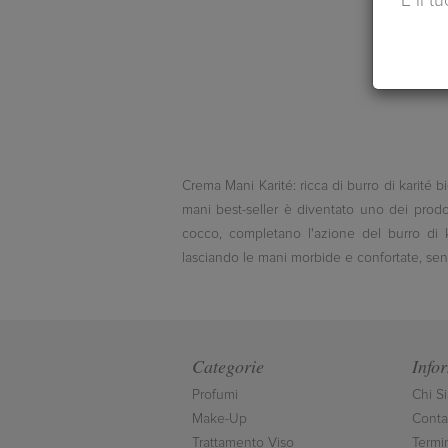
È il t
Crema Mani Karité: ricca di burro di karité
mani best-seller è diventato uno dei prodo
cocco, completano l'azione del burro di k
lasciando le mani morbide e confortate, sen
Categorie
Info
Profumi
Chi S
Make-Up
Contat
Trattamento Viso
Termi