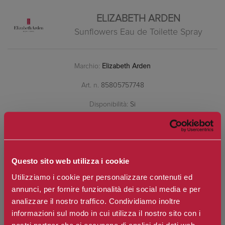
ELIZABETH ARDEN
Sunflowers Eau de Toilette Spray
Marchio:
Elizabeth Arden
Art. n.
85805757748
Disponibilità:
Si
*
Contenuto
Questo sito web utilizza i cookie
€28,10
Prezzo:
Utilizziamo i cookie per personalizzare contenuti ed
annunci, per fornire funzionalità dei social media e per
Prezzo scontato:
€22,48
analizzare il nostro traffico. Condividiamo inoltre
informazioni sul modo in cui utilizza il nostro sito con i
nostri partner che si occupano di analisi dei dati web,