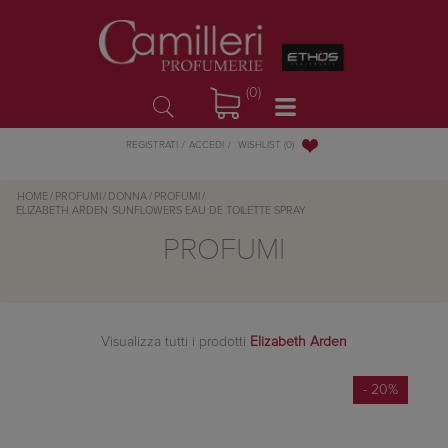
(0)
WISHLIST
(0)
REGISTRATI
ACCEDI
HOME
/
PROFUMI
/
DONNA
/
PROFUMI
/
ELIZABETH ARDEN
SUNFLOWERS EAU DE TOILETTE SPRAY
PROFUMI
Visualizza tutti i prodotti
Elizabeth Arden
- 20%