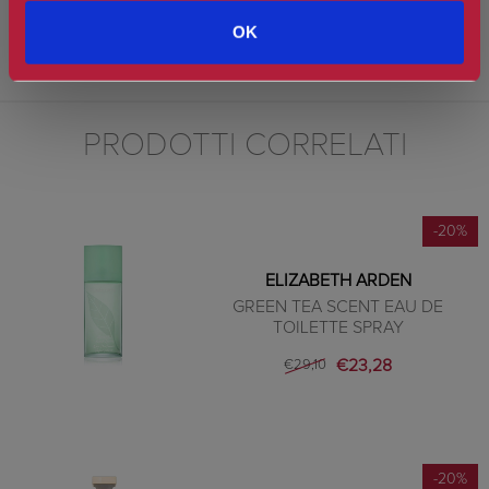
rosa thea e note di fondo di sandalo, cedro, muschio e sottobosco
OK
Sunflowers è una fragranza sensuale e irresistibile di cui ci si
innamora.
PRODOTTI CORRELATI
-20%
ELIZABETH ARDEN
GREEN TEA SCENT EAU DE
TOILETTE SPRAY
€23,28
€29,10
-20%