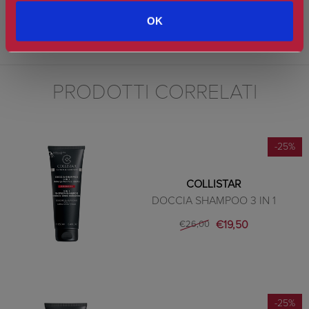
Stendere la crema con la spatolina in dotazione sulla zona da
OK
trattare. Lasciare agire per 4/6 minuti e rimuovere il prodotto con la
spatolina. Sciacquare e asciugare tamponando senza strofinare.
PRODOTTI CORRELATI
-25%
COLLISTAR
DOCCIA SHAMPOO 3 IN 1
€19,50
€26,00
-25%