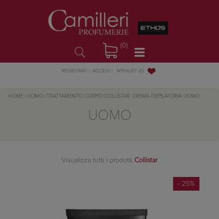
(0)
WISHLIST
(0)
REGISTRATI
ACCEDI
HOME
/
UOMO
/
TRATTAMENTO CORPO
/
COLLISTAR
CREMA DEPILATORIA UOMO
UOMO
Visualizza tutti i prodotti
Collistar
- 25%