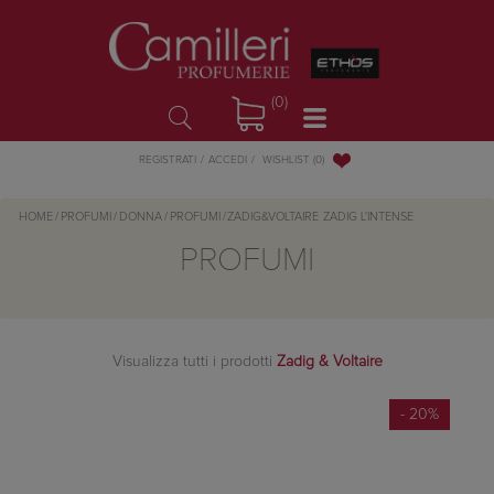
(0)
WISHLIST
(0)
REGISTRATI
ACCEDI
HOME
/
PROFUMI
/
DONNA
/
PROFUMI
/
ZADIG&VOLTAIRE
ZADIG L'INTENSE
PROFUMI
Visualizza tutti i prodotti
Zadig & Voltaire
- 20%