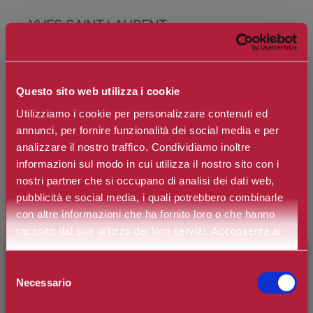
YVES SAINT LAURENT
Tatouage Couture Velvet Cream
Questo sito web utilizza i cookie
Marchio:
Yves Saint Laurent
Utilizziamo i cookie per personalizzare contenuti ed
Art. n.
3614272942639
annunci, per fornire funzionalità dei social media e per
analizzare il nostro traffico. Condividiamo inoltre
Disponibilità:
esaurito
informazioni sul modo in cui utilizza il nostro sito con i
nostri partner che si occupano di analisi dei dati web,
pubblicità e social media, i quali potrebbero combinarle
*
Colore
con altre informazioni che ha fornito loro o che hanno
raccolto dal suo utilizzo dei loro servizi. Acconsenta ai
nostri cookie se continua ad utilizzare il nostro sito web.
×
BENVENUTO SU CAMILLERIPROFUMERIE.IT
Selezione
€47,00
Prezzo:
Necessario
del
Prezzo scontato:
€32,90
È il tuo primo ordine?
Registrati
e usufruisci dello
consenso