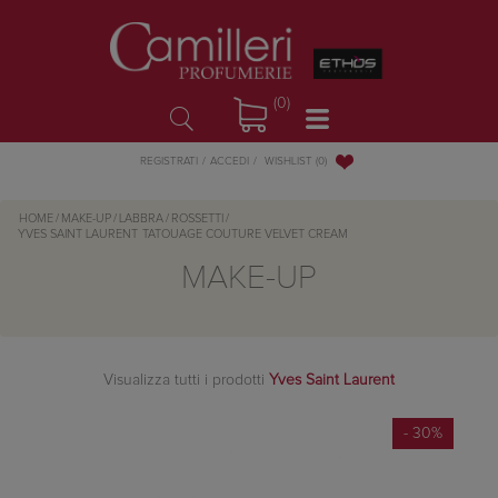
(0)
WISHLIST
(0)
REGISTRATI
ACCEDI
HOME
/
MAKE-UP
/
LABBRA
/
ROSSETTI
/
YVES SAINT LAURENT
TATOUAGE COUTURE VELVET CREAM
MAKE-UP
Visualizza tutti i prodotti
Yves Saint Laurent
- 30%