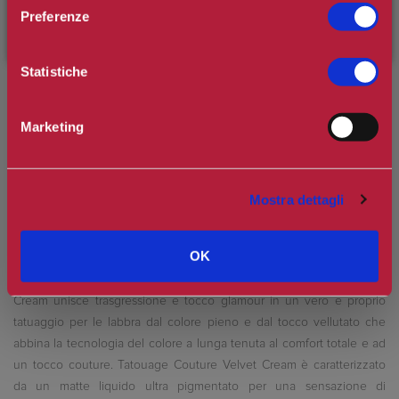
sconto di benvenuto
[-15%]
inserendo il codice
Spedizione in Italia gratuita se il carrello supera i 60€
Preferenze
WELCOME15
Ottieni 3 punti Camilleri Fidelity Card -
Regolamento
Statistiche
Si tratta della prima recensione per questo prodotto
Marketing
Mostra dettagli
OK
Tatouage Couture Velvet Cream: il matte firmato YSL Beauty non è
mai stato così ardito e potente! Il nuovo Tatouage Couture Velvet
Cream unisce trasgressione e tocco glamour in un vero e proprio
tatuaggio per le labbra dal colore pieno e dal tocco vellutato che
abbina la tecnologia del colore a lunga tenuta al comfort totale e ad
un tocco couture. Tatouage Couture Velvet Cream è caratterizzato
da un matte liquido ultra pigmentato per una sensazione di