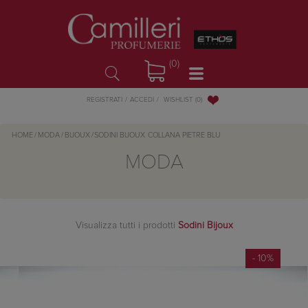
(0)
WISHLIST
(0)
REGISTRATI
ACCEDI
HOME
/
MODA
/
BIJOUX
/
SODINI BIJOUX
COLLANA PIETRE BLU
MODA
Visualizza tutti i prodotti
Sodini Bijoux
- 10%