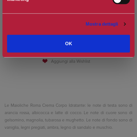
Spedizione in Italia gratuita se il carrello supera i 60€
Mostra dettagli
Ottieni 0 punti Camilleri Fidelity Card -
Regolamento
OK
Si tratta della prima recensione per questo prodotto
Le Maioliche Roma Crema Corpo Idratante: le note di testa sono di
arancia rossa, albicocca e latte di cocco. Le note di cuore sono di
gelsomino, magnolia, tubarosa e mughetto. Le note di fondo sono di
vaniglia, legni pregiati, ambra, legno di sandalo e muschio.