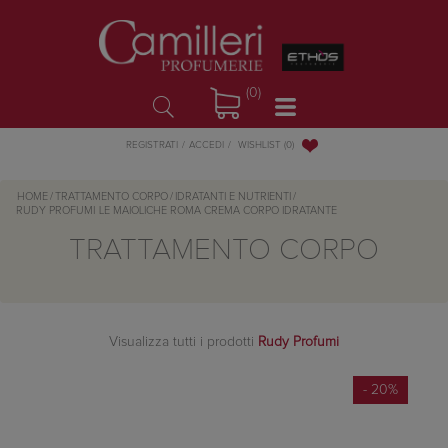
(0)
WISHLIST
(0)
REGISTRATI
ACCEDI
HOME
/
TRATTAMENTO CORPO
/
IDRATANTI E NUTRIENTI
/
RUDY PROFUMI
LE MAIOLICHE ROMA CREMA CORPO IDRATANTE
TRATTAMENTO CORPO
Visualizza tutti i prodotti
Rudy Profumi
- 20%