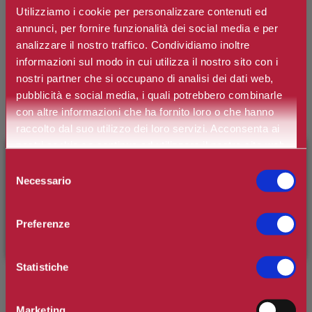
Utilizziamo i cookie per personalizzare contenuti ed
annunci, per fornire funzionalità dei social media e per
analizzare il nostro traffico. Condividiamo inoltre
RUDY PROFUMI
informazioni sul modo in cui utilizza il nostro sito con i
Le Maioliche Roma Crema Corpo
nostri partner che si occupano di analisi dei dati web,
Idratante
pubblicità e social media, i quali potrebbero combinarle
con altre informazioni che ha fornito loro o che hanno
raccolto dal suo utilizzo dei loro servizi. Acconsenta ai
Marchio:
Rudy Profumi
nostri cookie se continua ad utilizzare il nostro sito web.
×
BENVENUTO SU CAMILLERIPROFUMERIE.IT
Art. n.
8008860032591
Selezione
Necessario
del
Disponibilità:
Si
È il tuo primo ordine?
Registrati
e usufruisci dello
consenso
*
sconto di benvenuto
[-15%]
inserendo il codice
Contenuto
Preferenze
WELCOME15
Statistiche
€10,50
Prezzo:
Prezzo scontato:
€8,40
Marketing