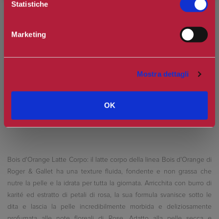
Statistiche
€18,10
Prezzo:
Marketing
Prezzo scontato:
€16,29
Spedizione in Italia gratuita se il carrello supera i 60€
Ottieni 1 punti Camilleri Fidelity Card -
Regolamento
Mostra dettagli
OK
Bois d'Orange Latte Corpo: il latte corpo della linea Bois d'Orange di
Roger & Gallet ha una texture fluida, fondente e non grassa che
nutre la pelle e la idrata per tutta la giornata. Arricchita con burro di
karité ed estratto di petali di rosa, la sua formula svanisce sotto le
dita e lascia la pelle incredibilmente morbida e deliziosamente
profumata alle note floreali di Rose. Adatto alla pelle secca e