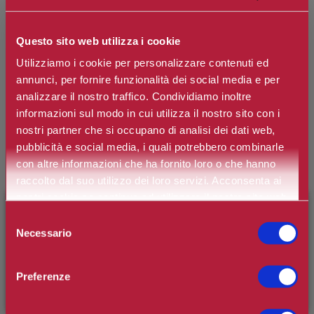
Questo sito web utilizza i cookie
Utilizziamo i cookie per personalizzare contenuti ed
annunci, per fornire funzionalità dei social media e per
analizzare il nostro traffico. Condividiamo inoltre
ROGER & GALLET
informazioni sul modo in cui utilizza il nostro sito con i
Bois d'Orange Latte Corpo
nostri partner che si occupano di analisi dei dati web,
pubblicità e social media, i quali potrebbero combinarle
con altre informazioni che ha fornito loro o che hanno
Marchio:
Roger & Gallet
raccolto dal suo utilizzo dei loro servizi. Acconsenta ai
Art. n.
3701436907709
nostri cookie se continua ad utilizzare il nostro sito web.
×
BENVENUTO SU CAMILLERIPROFUMERIE.IT
Selezione
Disponibilità:
esaurito
Necessario
del
È il tuo primo ordine?
Registrati
e usufruisci dello
consenso
sconto di benvenuto
[-15%]
inserendo il codice
Preferenze
WELCOME15
*
Contenuto