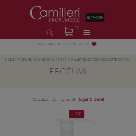
(0)
WISHLIST
(0)
REGISTRATI
ACCEDI
HOME
/
PROFUMI
/
LINEA BAGNO
/
ROGER & GALLET
BOIS D'ORANGE LATTE CORPO
PROFUMI
Visualizza tutti i prodotti
Roger & Gallet
- 10%