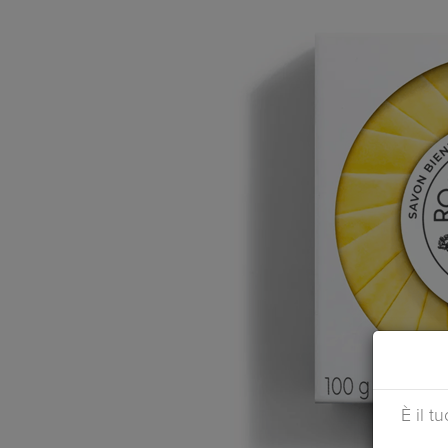
È il t