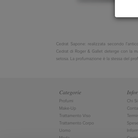
Cedrat Sapone: realizzata secondo l'antic
Cedrat di Roger & Gallet deterge con la ma
setosa. La profumazione è la stessa del pro
Categorie
Info
Profumi
Chi S
Make-Up
Contat
Trattamento Viso
Termi
Trattamento Corpo
Spese
Uomo
Inform