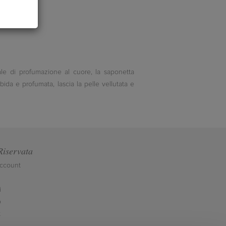
ale di profumazione al cuore, la saponetta
da e profumata, lascia la pelle vellutata e
Riservata
account
i
o
t