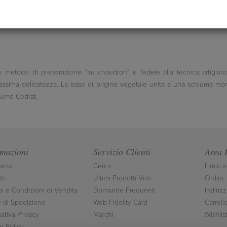
o metodo di preparazione "au chaudron" e fedele alla tecnica artigian
ssima delicatezza. La base di origine vegetale unita a una schiuma morbi
fumo Cedrat.
rmazioni
Servizio Clienti
Area 
iamo
Cerca
Il mio 
ti
Ultimi Prodotti Visti
Ordini
ni e Condizioni di Vendita
Domande Frequenti
Indirizz
 di Spedizione
Web Fidelity Card
Carrell
ativa Privacy
Marchi
Wishlis