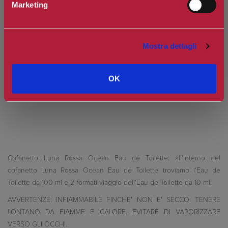
Marketing
Spedizione in Italia gratuita se il carrello supera i 60€
Ottieni 9 punti Camilleri Fidelity Card -
Regolamento
Mostra dettagli
Si tratta della prima recensione per questo prodotto
OK
Cofanetto Luna Rossa Ocean Eau de Toilette: all'interno del
cofanetto Luna Rossa Ocean Eau de Toilette troviamo l'Eau de
Toilette da 100 ml e 2 formati viaggio dell'Eau de Toilette da 10 ml.
AVVERTENZE: INFIAMMABILE FINCHE' NON E' SECCO. TENERE
LONTANO DA FIAMME E CALORE. EVITARE DI VAPORIZZARE
VERSO GLI OCCHI.