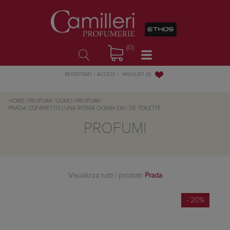
(0)
WISHLIST
(0)
REGISTRATI
ACCEDI
HOME
/
PROFUMI
/
UOMO
/
PROFUMI
/
PRADA
COFANETTO LUNA ROSSA OCEAN EAU DE TOILETTE
PROFUMI
Visualizza tutti i prodotti
Prada
- 20%