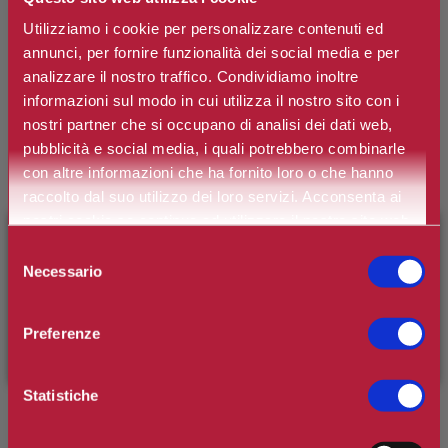
Utilizziamo i cookie per personalizzare contenuti ed
PRADA
annunci, per fornire funzionalità dei social media e per
Cofanetto Luna Rossa Ocean Eau de
analizzare il nostro traffico. Condividiamo inoltre
Toilette
informazioni sul modo in cui utilizza il nostro sito con i
nostri partner che si occupano di analisi dei dati web,
pubblicità e social media, i quali potrebbero combinarle
Marchio:
Prada
con altre informazioni che ha fornito loro o che hanno
Art. n.
3614274111965
raccolto dal suo utilizzo dei loro servizi. Acconsenta ai
nostri cookie se continua ad utilizzare il nostro sito web.
Disponibilità:
Si
×
BENVENUTO SU CAMILLERIPROFUMERIE.IT
Selezione
*
Necessario
Contenuto
del
È il tuo primo ordine?
Registrati
e usufruisci dello
consenso
sconto di benvenuto
[-15%]
inserendo il codice
Preferenze
WELCOME15
€116,10
Prezzo:
Statistiche
Prezzo scontato:
€92,88