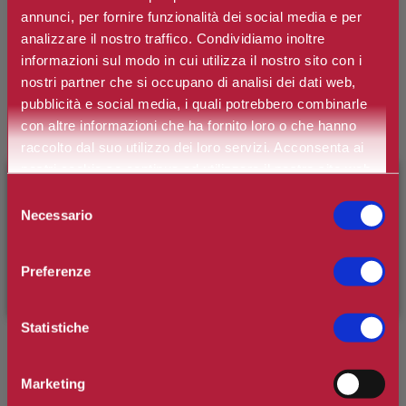
annunci, per fornire funzionalità dei social media e per
PERLIER
analizzare il nostro traffico. Condividiamo inoltre
Acqua Profumata Verbena
informazioni sul modo in cui utilizza il nostro sito con i
nostri partner che si occupano di analisi dei dati web,
pubblicità e social media, i quali potrebbero combinarle
Acqua Profumata per il Corpo
con altre informazioni che ha fornito loro o che hanno
raccolto dal suo utilizzo dei loro servizi. Acconsenta ai
Marchio:
Perlier
nostri cookie se continua ad utilizzare il nostro sito web.
×
BENVENUTO SU CAMILLERIPROFUMERIE.IT
Art. n.
8009740895428
Selezione
Necessario
del
Disponibilità:
Si
È il tuo primo ordine?
Registrati
e usufruisci dello
consenso
sconto di benvenuto
[-15%]
inserendo il codice
*
Contenuto
Preferenze
WELCOME15
Statistiche
€11,80
Prezzo:
Prezzo scontato:
€9,44
Marketing