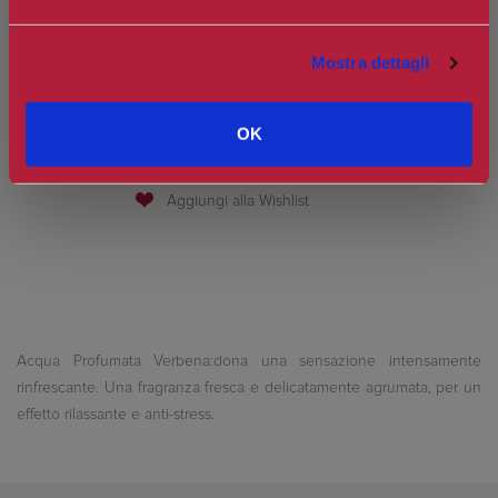
Spedizione in Italia gratuita se il carrello supera i 60€
Mostra dettagli
Ottieni 0 punti Camilleri Fidelity Card -
Regolamento
OK
Si tratta della prima recensione per questo prodotto
Acqua Profumata Verbena:dona una sensazione intensamente
rinfrescante. Una fragranza fresca e delicatamente agrumata, per un
effetto rilassante e anti-stress.