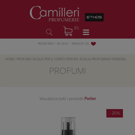
(0)
WISHLIST
(0)
REGISTRATI
ACCEDI
HOME
/
PROFUMI
/
ACQUE PER IL CORPO
/
PERLIER
ACQUA PROFUMATA VERBENA
PROFUMI
Visualizza tutti i prodotti
Perlier
- 20%