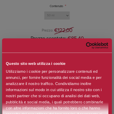
*
Contenuto
€122,00
Prezzo:
Prezzo scontato:
€85,40
Spedizione in Italia gratuita se il carrello supera i 60€
Questo sito web utilizza i cookie
Ottieni 0 punti Camilleri Fidelity Card -
Regolamento
Utilizziamo i cookie per personalizzare contenuti ed
annunci, per fornire funzionalità dei social media e per
analizzare il nostro traffico. Condividiamo inoltre
Si tratta della prima recensione per questo prodotto
informazioni sul modo in cui utilizza il nostro sito con i
nostri partner che si occupano di analisi dei dati web,
pubblicità e social media, i quali potrebbero combinarle
con altre informazioni che ha fornito loro o che hanno