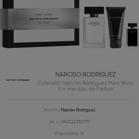
NARCISO RODRIGUEZ
Cofanetto Narciso Rodriguez Pure Musc
For Her Eau de Parfum
Marchio:
Narciso Rodriguez
Art. n.
3423222137717
Disponibilità:
Si