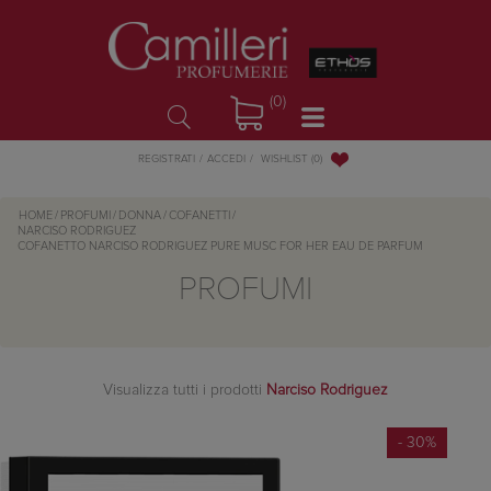
(0)
WISHLIST
(0)
REGISTRATI
ACCEDI
HOME
/
PROFUMI
/
DONNA
/
COFANETTI
/
NARCISO RODRIGUEZ
COFANETTO NARCISO RODRIGUEZ PURE MUSC FOR HER EAU DE PARFUM
PROFUMI
Visualizza tutti i prodotti
Narciso Rodriguez
- 30%