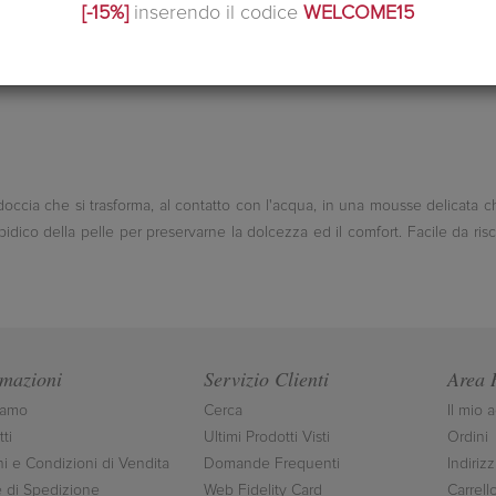
[-15%]
inserendo il codice
WELCOME15
ccia che si trasforma, al contatto con l'acqua, in una mousse delicata ch
lipidico della pelle per preservarne la dolcezza ed il comfort. Facile da ris
rmazioni
Servizio Clienti
Area 
iamo
Cerca
Il mio 
ti
Ultimi Prodotti Visti
Ordini
ni e Condizioni di Vendita
Domande Frequenti
Indirizz
 di Spedizione
Web Fidelity Card
Carrell