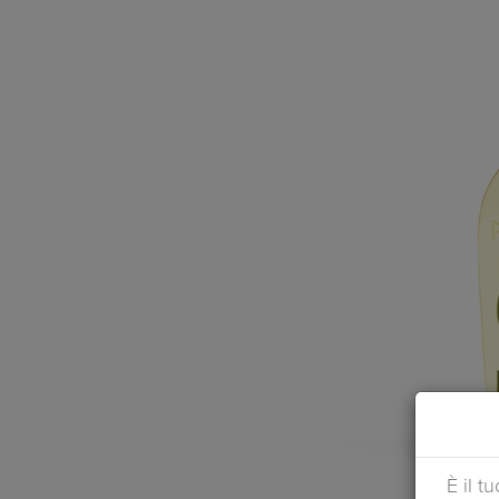
È il t