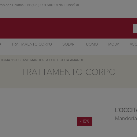
fonico? Chiama il N° (+39) 091 580101 dal Lunedì al
O
TRATTAMENTO CORPO
SOLARI
UOMO
MODA
ACC
CHIUMA
/
L'OCCITANE
MANDORLA OLIO DOCCIA AMANDE
TRATTAMENTO CORPO
L'OCCI
Mandorla
- 15%