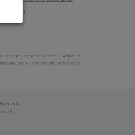
e deterge il corpo con dolcezza. Arricchito
ciacquare, lascia un sottile velo profumato di
Riservata
account
i
o