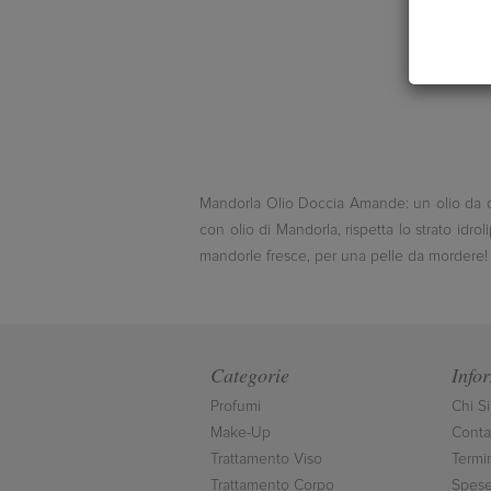
Mandorla Olio Doccia Amande: un olio da do
con olio di Mandorla, rispetta lo strato idro
mandorle fresce, per una pelle da mordere!
Categorie
Info
Profumi
Chi S
Make-Up
Contat
Trattamento Viso
Termi
Trattamento Corpo
Spese