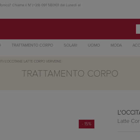
fonico? Chiama il N° (+39) 091 580101 dal Lunedì al
O
TRATTAMENTO CORPO
SOLARI
UOMO
MODA
ACC
TI
/
L'OCCITANE
LATTE CORPO VERVEINE
TRATTAMENTO CORPO
L'OCCI
Latte Co
- 15%