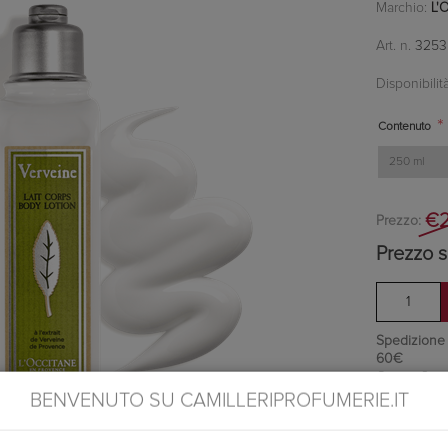
Marchio:
L'
Art. n.
3253
Disponibilità
*
Contenuto
€2
Prezzo:
Prezzo s
Spedizione in
60€
Ottieni 2 pu
BENVENUTO SU CAMILLERIPROFUMERIE.IT
Si tratta d