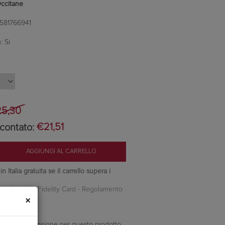
Occitane
581766941
:
Si
5,30
contato:
€21,51
 Italia gratuita se il carrello supera i
nti Camilleri Fidelity Card -
Regolamento
×
ella prima recensione per questo prodotto