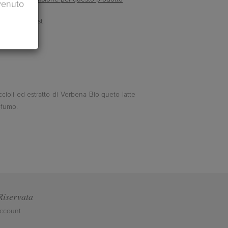
venuto
cioli ed estratto di Verbena Bio queto latte
ofumo.
Riservata
account