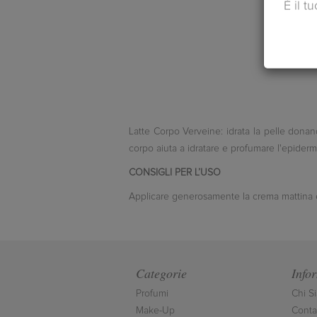
È il t
Latte Corpo Verveine: idrata la pelle donan
corpo aiuta a idratare e profumare l'epiderm
CONSIGLI PER L’USO
Applicare generosamente la crema mattina e/
Categorie
Info
Profumi
Chi S
Make-Up
Contat