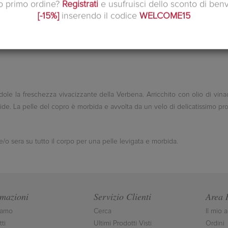
uo primo ordine?
Registrati
e usufruisci dello sconto di ben
[-15%]
inserendo il codice
WELCOME15
dole la freschezza vivacizzante della Verbena. Arricchito con olio di vinac
ide. La pelle del copro è morbida e avvolta da un velo di delicatissimo pr
o sera su tutto il corpo per una pelle levigata e morbida.
rmazioni
Servizio Clienti
Area 
iamo
Cerca
Il mio 
ti
Ultimi Prodotti Visti
Ordini