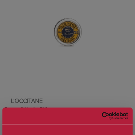
L'OCCITANE
Burro di Karité BIO
Marchio:
L'Occitane