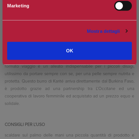
Marketing
Mostra dettagli
Burro di Karité BIO: il perfetto idratante multi-uso, il burro di Karité
OK
Bio ultra-nutriente si prende cura di labbra, pelle, screpolature. Un
prodotto utile dalla punta dei piedi a quella dei capelli. In questo
formato viaggio è un alleato indispensabile per i piccoli disagi,
utilissimo da portare sempre con se, per una pelle sempre nutrita e
protetta. Questo burro di Karité arriva direttamente dal Burkina Faso,
è prodotto grazie ad una partnership tra L'Occitane ed una
cooperativa di lavoro femminile ed acquistato ad un prezzo equo e
solidale.
CONSIGLI PER L’USO
scaldare sul palmo delle mani una piccola quantità di prodotto e