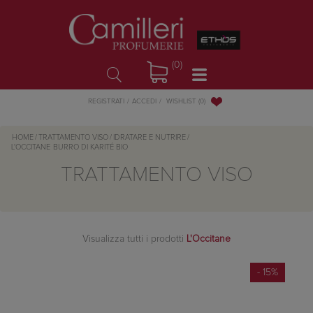
(0)
WISHLIST
(0)
REGISTRATI
ACCEDI
HOME
/
TRATTAMENTO VISO
/
IDRATARE E NUTRIRE
/
L'OCCITANE
BURRO DI KARITÉ BIO
TRATTAMENTO VISO
Visualizza tutti i prodotti
L'Occitane
- 15%