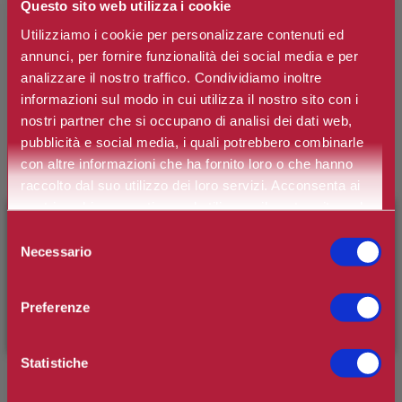
Questo sito web utilizza i cookie
Art. n.
3253581286791
Utilizziamo i cookie per personalizzare contenuti ed
Disponibilità:
Si
annunci, per fornire funzionalità dei social media e per
analizzare il nostro traffico. Condividiamo inoltre
*
Contenuto
informazioni sul modo in cui utilizza il nostro sito con i
nostri partner che si occupano di analisi dei dati web,
pubblicità e social media, i quali potrebbero combinarle
con altre informazioni che ha fornito loro o che hanno
€9,10
Prezzo:
raccolto dal suo utilizzo dei loro servizi. Acconsenta ai
Prezzo scontato:
€7,74
nostri cookie se continua ad utilizzare il nostro sito web.
×
BENVENUTO SU CAMILLERIPROFUMERIE.IT
Selezione
Necessario
del
È il tuo primo ordine?
Registrati
e usufruisci dello
consenso
Spedizione in Italia gratuita se il carrello supera i 60€
sconto di benvenuto
[-15%]
inserendo il codice
Ottieni 0 punti Camilleri Fidelity Card -
Regolamento
Preferenze
WELCOME15
Statistiche
Si tratta della prima recensione per questo prodotto