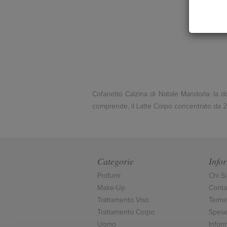
Cofanetto Calzina di Natale Mandorla: la do
comprende, il Latte Corpo concentrato da 20
Categorie
Info
Profumi
Chi S
Make-Up
Contat
Trattamento Viso
Termi
Trattamento Corpo
Spese
Uomo
Inform