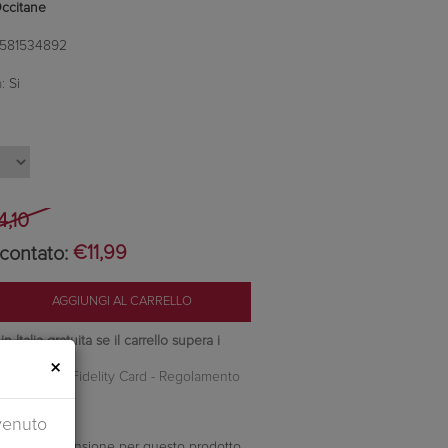
Occitane
581534892
:
Si
4,10
contato:
€11,99
 Italia gratuita se il carrello supera i
×
nti Camilleri Fidelity Card -
Regolamento
venuto
ella prima recensione per questo prodotto