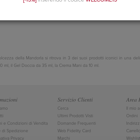
[-15%]
inserendo il codice
WELCOME15
lcezza della Mandorla si ritrova in 3 dei suoi prodotti iconici in una de
 ml, il Gel Doccia da 35 ml, la Crema Mani da 10 ml.
rmazioni
Servizio Clienti
Area 
iamo
Cerca
Il mio 
ti
Ultimi Prodotti Visti
Ordini
ni e Condizioni di Vendita
Domande Frequenti
Indirizz
 di Spedizione
Web Fidelity Card
Carrell
ativa Privacy
Marchi
Wishlis