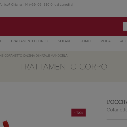
fonico? Chiama il N° (+39) 091 580101 dal Lunedì al
O
TRATTAMENTO CORPO
SOLARI
UOMO
MODA
ACC
ANE
COFANETTO CALZINA DI NATALE MANDORLA
TRATTAMENTO CORPO
L'OCCI
Cofanett
- 15%