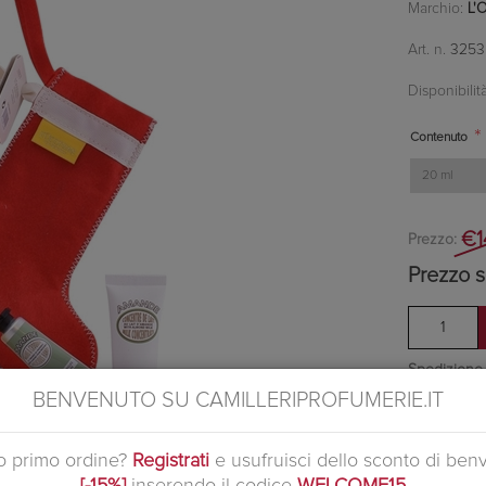
Marchio:
L'
Art. n.
3253
Disponibilità
*
Contenuto
€1
Prezzo:
Prezzo s
Spedizione in
60€
BENVENUTO SU CAMILLERIPROFUMERIE.IT
Ottieni 1 pu
uo primo ordine?
Registrati
e usufruisci dello sconto di ben
Si tratta d