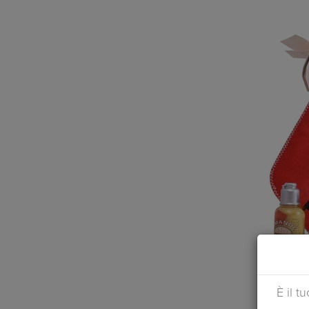
È il t