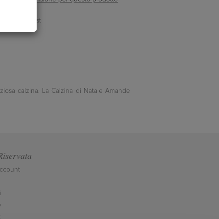
liziosa calzina. La Calzina di Natale Amande
Riservata
account
i
o
t