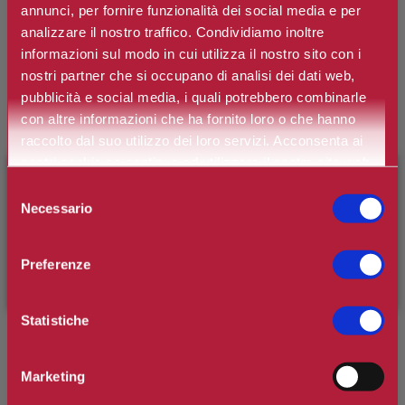
annunci, per fornire funzionalità dei social media e per
LANCOME
analizzare il nostro traffico. Condividiamo inoltre
Genifique Youth Activating Cream Duo
informazioni sul modo in cui utilizza il nostro sito con i
nostri partner che si occupano di analisi dei dati web,
pubblicità e social media, i quali potrebbero combinarle
Marchio:
Lancôme
con altre informazioni che ha fornito loro o che hanno
raccolto dal suo utilizzo dei loro servizi. Acconsenta ai
Art. n.
8024417844561
nostri cookie se continua ad utilizzare il nostro sito web.
×
BENVENUTO SU CAMILLERIPROFUMERIE.IT
Disponibilità:
Si
Selezione
Necessario
del
*
Contenuto
È il tuo primo ordine?
Registrati
e usufruisci dello
consenso
sconto di benvenuto
[-15%]
inserendo il codice
Preferenze
WELCOME15
€43,70
Prezzo:
Statistiche
Prezzo scontato:
€34,96
Marketing