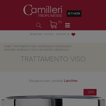
(0)
WISHLIST
(0)
REGISTRATI
ACCEDI
HOME
/
TRATTAMENTO VISO
/
ANTIRUGHE E RASSODANTI
/
LANCOME
GENIFIQUE YOUTH ACTIVATING CREAM DUO
TRATTAMENTO VISO
Visualizza tutti i prodotti
Lancôme
- 20%