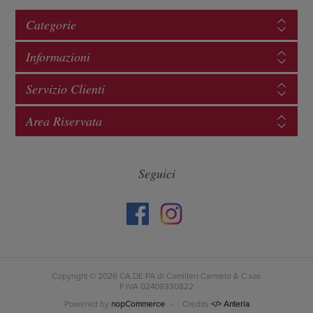
Categorie
Informazioni
Servizio Clienti
Area Riservata
Seguici
Copyright © 2026 CA.DE.PA di Camilleri Carmelo & C.sas
P.IVA 02409330822
Powered by
nopCommerce
- Credits
</> Anteria