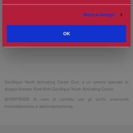
Spedizione in Italia gratuita se il carrello supera i 60€
Ottieni 3 punti Camilleri Fidelity Card -
Regolamento
Mostra dettagli
Si tratta della prima recensione per questo prodotto
OK
Genifique Youth Activating Cream Duo: a un prezzo speciale in
doppio formato 15ml+15ml Genifique Youth Activating Cream.
AVVERTENZE:
In caso di contatto con gli occhi, sciacquarli
immediatamente e abbondantemente.