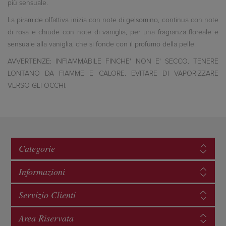
più sensuale.
La piramide olfattiva inizia con note di gelsomino, continua con note
di rosa e chiude con note di vaniglia, per una fragranza floreale e
sensuale alla vaniglia, che si fonde con il profumo della pelle.
AVVERTENZE: INFIAMMABILE FINCHE' NON E' SECCO. TENERE
LONTANO DA FIAMME E CALORE. EVITARE DI VAPORIZZARE
VERSO GLI OCCHI.
Categorie
Informazioni
Servizio Clienti
Area Riservata