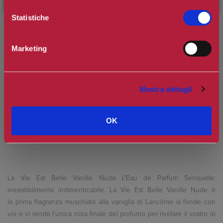
Statistiche
Spedizione in Italia gratuita se il carrello supera i 60€
Marketing
Ottieni 0 punti Camilleri Fidelity Card -
Regolamento
Si tratta della prima recensione per questo prodotto
Mostra dettagli
OK
La Vie Est Belle Vanille Nude L'Eau de Parfum Sensuelle:
irresistibilmente indimenticabile. La Vie Est Belle Vanille Nude è
la prima fragranza muschiata alla vaniglia di Lancôme si fonde con
voi e vi rende l'unica nota finale del profumo per rivelare il vostro io