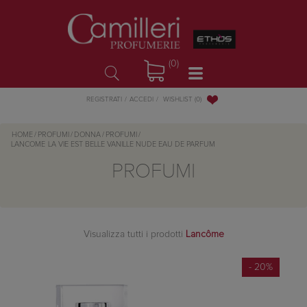
(0)
WISHLIST
(0)
REGISTRATI
ACCEDI
HOME
/
PROFUMI
/
DONNA
/
PROFUMI
/
LANCOME
LA VIE EST BELLE VANILLE NUDE EAU DE PARFUM
PROFUMI
Visualizza tutti i prodotti
Lancôme
- 20%