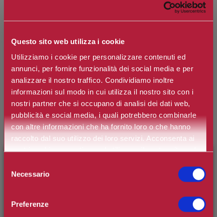
LANCOME
La Vie Est Belle Vanille Nude Eau de
Parfum
Questo sito web utilizza i cookie
Utilizziamo i cookie per personalizzare contenuti ed
annunci, per fornire funzionalità dei social media e per
L'Eau de Parfum Sensuelle per Donna.
analizzare il nostro traffico. Condividiamo inoltre
informazioni sul modo in cui utilizza il nostro sito con i
Marchio:
Lancôme
nostri partner che si occupano di analisi dei dati web,
pubblicità e social media, i quali potrebbero combinarle
Art. n.
3614274397239
con altre informazioni che ha fornito loro o che hanno
Disponibilità:
Si
raccolto dal suo utilizzo dei loro servizi. Acconsenta ai
nostri cookie se continua ad utilizzare il nostro sito web.
*
Contenuto
×
BENVENUTO SU CAMILLERIPROFUMERIE.IT
Selezione
Necessario
del
È il tuo primo ordine?
Registrati
e usufruisci dello
consenso
sconto di benvenuto
[-15%]
inserendo il codice
€85,10
Prezzo:
Preferenze
WELCOME15
Prezzo scontato:
€68,08