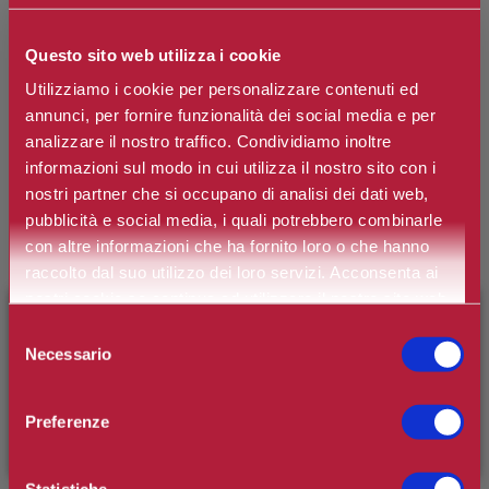
LANCOME
Questo sito web utilizza i cookie
La Vie Est Belle Iris Absolu Eau de
Utilizziamo i cookie per personalizzare contenuti ed
Parfum
annunci, per fornire funzionalità dei social media e per
analizzare il nostro traffico. Condividiamo inoltre
Marchio:
Lancôme
informazioni sul modo in cui utilizza il nostro sito con i
nostri partner che si occupano di analisi dei dati web,
Art. n.
3614273922951
pubblicità e social media, i quali potrebbero combinarle
con altre informazioni che ha fornito loro o che hanno
Disponibilità:
Si
raccolto dal suo utilizzo dei loro servizi. Acconsenta ai
*
Contenuto
nostri cookie se continua ad utilizzare il nostro sito web.
×
BENVENUTO SU CAMILLERIPROFUMERIE.IT
Selezione
Necessario
del
È il tuo primo ordine?
Registrati
e usufruisci dello
consenso
€95,30
Prezzo:
sconto di benvenuto
[-15%]
inserendo il codice
Preferenze
WELCOME15
Prezzo scontato:
€76,24
Statistiche