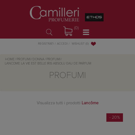
(0)
WISHLIST
(0)
REGISTRATI
ACCEDI
HOME
/
PROFUMI
/
DONNA
/
PROFUMI
/
LANCOME
LA VIE EST BELLE IRIS ABSOLU EAU DE PARFUM
PROFUMI
Visualizza tutti i prodotti
Lancôme
- 20%