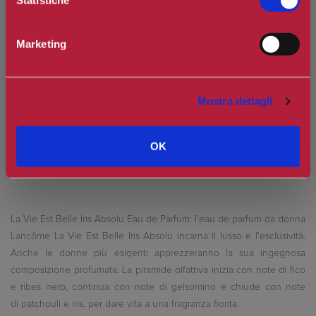
Spedizione in Italia gratuita se il carrello supera i 60€
Ottieni 7 punti Camilleri Fidelity Card -
Regolamento
Marketing
Si tratta della prima recensione per questo prodotto
Mostra dettagli
OK
La Vie Est Belle Iris Absolu Eau de Parfum: l’eau de parfum da donna
Lancôme La Vie Est Belle Iris Absolu incarna il lusso e l'esclusività.
Anche le donne più esigenti apprezzeranno la sua ingegnosa
composizione profumata. La piramide olfattiva inizia con note di fico
e ribes nero, continua con note di gelsomino e chiude con note
di patchouli e iris, per dare vita a una fragranza fiorita.