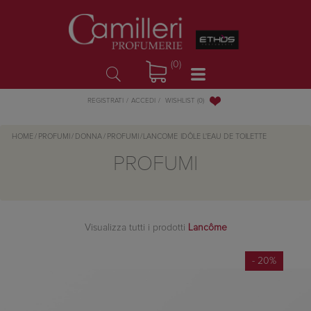
(0)
WISHLIST
(0)
REGISTRATI
ACCEDI
HOME
/
PROFUMI
/
DONNA
/
PROFUMI
/
LANCOME
IDÔLE L'EAU DE TOILETTE
PROFUMI
Visualizza tutti i prodotti
Lancôme
- 20%