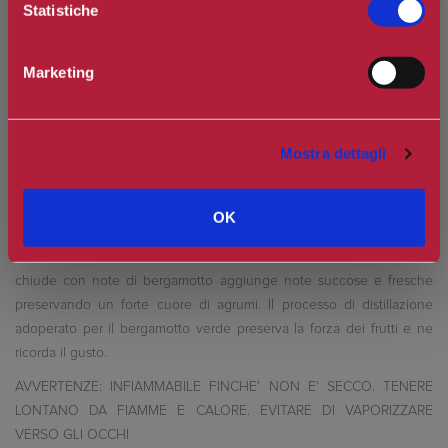
Statistiche
sua prima Eau de Toilette. Idôle l'Eau de Toilette utilizza tecnologie
all'avanguardia e ingredienti di origine naturale per creare note
uniche e potenti. Un nuovo processo di distillazione molecolare del
Marketing
nostro Bergamotto verde consente a Idôle di ampliare gli orizzonti
dei nostri maestri profumieri. Idôle l'Eau de Toilette è ispirata dalla
natura e catturata dalla scienza. Idôle l'Eau de Toilette è anche un
Mostra dettagli
nuovo simbolo di raffinatezza. La piramide olfsttiva parte con note di
tè verde shincha, forma unica di tè che dura nel tempo, catturando
le note verdi dello Shincha attraverso una miscela accuratamente
OK
realizzata di molecole ed elementi naturali. Continua con note
di rosa damascena che si inserisce in un'alchimia fiorita. Infine
chiude con note di bergamotto aggiunge note succose e fresche
preservando un forte cuore di agrumi. Il processo di distillazione
adoperato per il bergamotto verde preserva la forza dei frutti e ne
ricorda il gusto.
AVVERTENZE: INFIAMMABILE FINCHE' NON E' SECCO. TENERE
LONTANO DA FIAMME E CALORE. EVITARE DI VAPORIZZARE
VERSO GLI OCCHI