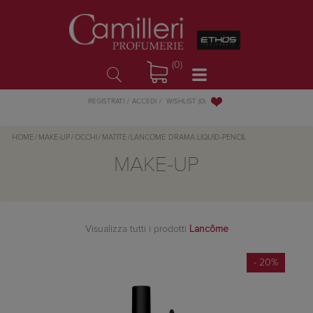
(0)
WISHLIST
(0)
REGISTRATI
ACCEDI
HOME
/
MAKE-UP
/
OCCHI
/
MATITE
/
LANCOME
DRAMA LIQUID-PENCIL
MAKE-UP
Visualizza tutti i prodotti
Lancôme
- 20%