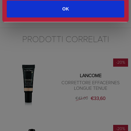
AVVERTENZE: Non sono necessarie precauzioni specifiche per l'uso
OK
di questo prodotto in condizioni normali o ragionevolmente
prevedibili di utilizzo.
PRODOTTI CORRELATI
-20%
LANCOME
CORRETTORE EFFACERNES
LONGUE TENUE
€33,60
€42,00
-20%