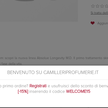
Si tratta d
m: scopri la nuova linea
Absolue Longevity
M.D.
Il primo trattamento sk
 fase della vita.
BENVENUTO SU CAMILLERIPROFUMERIE.IT
uo primo ordine?
Registrati
e usufruisci dello sconto di ben
[-15%]
inserendo il codice
WELCOME15