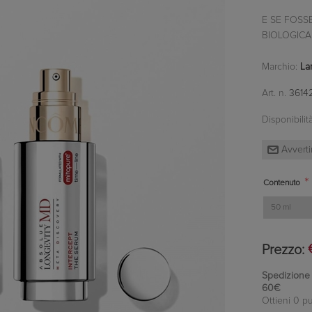
E SE FOSSE
BIOLOGICA 
Marchio:
La
Art. n.
3614
Disponibilità
*
Contenuto
Prezzo:
Spedizione in
60€
Ottieni 0 pu