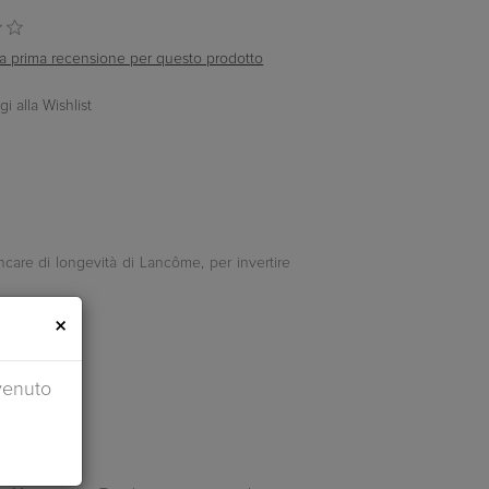
ella prima recensione per questo prodotto
incare di longevità di Lancôme, per invertire
×
venuto