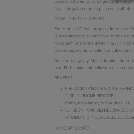
Questo trattamento di longevità di nuova g
negli integratori e per la prima volta all'in
COSA LO RENDE DIVERSO:
Frutto della L'Oréal Longevity Integrative 
Questo impegno scientifico è potenziato dal
Mitopure®
, una forma di Urolitina A microni
potente rigeneratore delle "centrali elettrich
Absolue Longevity M.D. è la prima linea di
oltre 110 biomarcatori della superficie cutane
BENEFICI:
EFFICACIA DIMOSTRATA SUI SEGNI V
3
TIPI DI RUGHE RIDOTTE
1
fronte, naso-labiali, zampe di gallina
.
SUI SEGNI INVISIBILI DELL'INVECC
+4 MILIONI
DI NUOVE CELLULE AL 
COME APPLICARE: