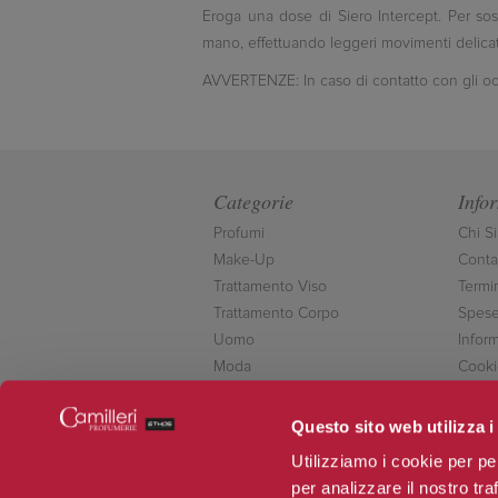
Eroga una dose di Siero Intercept. Per sos
mano, effettuando leggeri movimenti delicati
AVVERTENZE: In caso di contatto con gli o
Categorie
Info
Profumi
Chi S
Make-Up
Contat
Trattamento Viso
Termi
Trattamento Corpo
Spese
Uomo
Inform
Moda
Cooki
Accessori
Conta
Novità
Questo sito web utilizza i
Offerte
Utilizziamo i cookie per pe
per analizzare il nostro tra