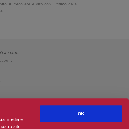
otto su décolletè e viso con il palmo della
e.
Riservata
account
i
o
t
OK
cial media e
nostro sito