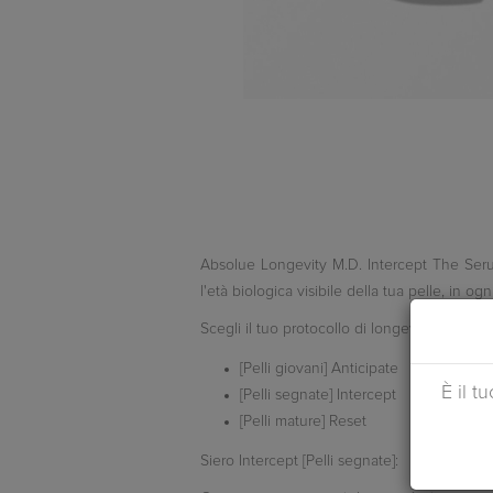
Absolue Longevity M.D. Intercept The Seru
l'età biologica visibile della tua pelle, in ogni
Scegli il tuo protocollo di longevità:
[Pelli giovani] Anticipate
È il t
[Pelli segnate]
Intercept
[Pelli mature] Reset
Siero Intercept [Pelli segnate]: