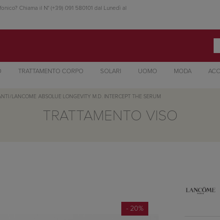
fonico? Chiama il N° (+39) 091 580101 dal Lunedì al
O
TRATTAMENTO CORPO
SOLARI
UOMO
MODA
ACC
NTI
/
LANCOME
ABSOLUE LONGEVITY M.D. INTERCEPT THE SERUM
TRATTAMENTO VISO
- 20%