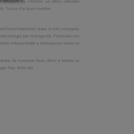
on
Mitopure
by
Timeline
, un attivo
utilizzato
lle, l'unica che puoi invertire.
i dell'invecchiamento dopo la loro comparsa.
iotecnologie per la longevità. Formulata con
 riciclo mitocondriale e riconosciuta come un
ostrata da
numerosi
studi clinici
e testata su
gni fase della vita.