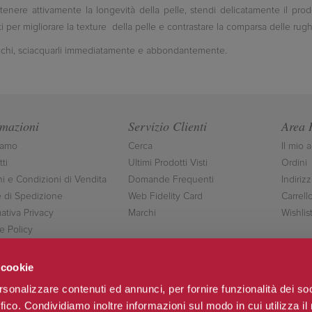
tenere attivamente la longevità della pelle, stendi delicatamente il prod
 per migliorare la texture della pelle e contrastare la comparsa delle rugh
cchi, sciacquarli immediatamente e abbondantemente.
rmazioni
Servizio Clienti
Area 
iamo
Cerca
Il mio 
ti
Ultimi Prodotti Visti
Ordini
ni e Condizioni di Vendita
Domande Frequenti
Indirizz
 di Spedizione
Web Fidelity Card
Carrell
ativa Privacy
Marchi
Wishlis
e Policy
ttaci
 cookie
rsonalizzare contenuti ed annunci, per fornire funzionalità dei so
ffico. Condividiamo inoltre informazioni sul modo in cui utilizza il 