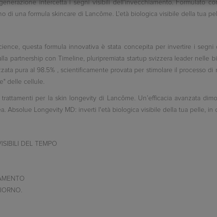
enerazione intercetta i segni visibili dell'invecchiamento. Formulato c
terno di una formula skincare di Lancôme.
L'età biologica visibile della tua pe
Science, questa formula innovativa è stata concepita per invertire i segn
la partnership con Timeline, pluripremiata startup svizzera leader nelle b
zzata pura al
98.5%
, scientificamente provata per stimolare il processo di
e" delle cellule.
 trattamenti per la skin longevity di Lancôme. Un’efficacia avanzata dim
a. Absolue Longevity MD: inverti l'età biologica visibile della tua pelle, in o
ISIBILI DEL TEMPO
HIAMENTO
GIORNO
.