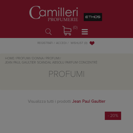
(0)
WISHLIST
(0)
REGISTRATI
ACCEDI
HOME
/
PROFUMI
/
DONNA
/
PROFUMI
/
JEAN PAUL GAULTIER
SCANDAL ABSOLU PARFUM CONCENTRÈ
PROFUMI
Visualizza tutti i prodotti
Jean Paul Gaultier
- 20%