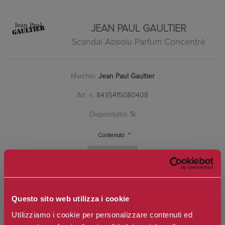
JEAN PAUL GAULTIER
Scandal Absolu Parfum Concentrè
Marchio:
Jean Paul Gaultier
Art. n.
8435415080408
Disponibilità:
Si
*
Contenuto
€93,60
Prezzo:
Questo sito web utilizza i cookie
Prezzo scontato:
€74,88
Utilizziamo i cookie per personalizzare contenuti ed