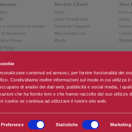
rmazioni
Servizio Clienti
Area 
iamo
Cerca
Il mio 
ti
Ultimi Prodotti Visti
Ordini
ni e Condizioni di Vendita
Domande Frequenti
Indirizz
 di Spedizione
Web Fidelity Card
Carrell
ativa Privacy
Marchi
Wishlis
e Policy
ttaci
 cookie
rsonalizzare contenuti ed annunci, per fornire funzionalità dei so
ffico. Condividiamo inoltre informazioni sul modo in cui utilizza il 
Seguici
 occupano di analisi dei dati web, pubblicità e social media, i qual
azioni che ha fornito loro o che hanno raccolto dal suo utilizzo d
ri cookie se continua ad utilizzare il nostro sito web.
o & C.sas
Po
Preferenze
Statistiche
Marketing