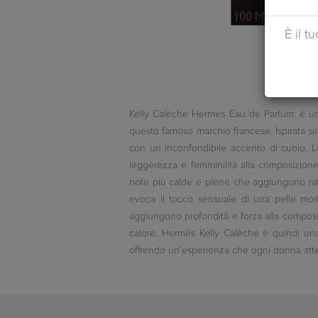
È il t
Kelly Calèche Hermes Eau de Parfum: è un'E
questo famoso marchio francese. Ispirata sia 
con un inconfondibile accento di cuoio. Le
leggerezza e femminilità alla composizion
note più calde e piene che aggiungono raffin
evoca il tocco sensuale di una pelle morb
aggiungono profondità e forza alla composi
calore. Hermès Kelly Calèche è quindi una
offrendo un'esperienza che ogni donna attenta