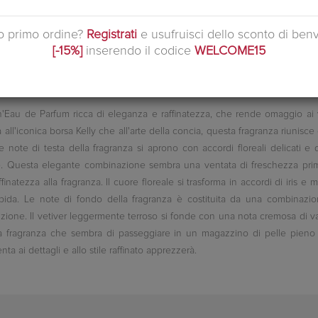
uo primo ordine?
Registrati
e usufruisci dello sconto di ben
[-15%]
inserendo il codice
WELCOME15
au de Parfum ricca di eleganza e raffinatezza, che rende omaggio ai valor
all'iconica borsa Kelly che all'arte della concia, questa fragranza riunisce 
 note di testa della fragranza si aprono con accordi floreali delicati e
e. Questa elegante combinazione sembra una ventata di freschezza prima
atezza alla fragranza. Il cuore floreale si trasforma in accordi di iris e 
ida. Le note di fondo della fragranza è costituita da una combinazione
zione. Il vetiver leggermente terroso si fonde con una nota cremosa di va
 fragranza che sembra di passeggiare in un magazzino di pelle pieno di
 ai dettagli e allo stile raffinato apprezzerà.