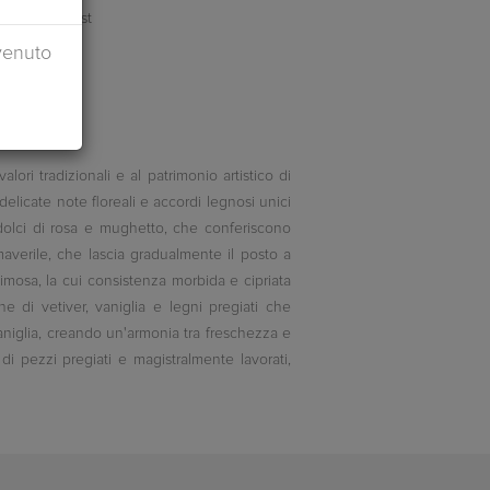
venuto
i tradizionali e al patrimonio artistico di
delicate note floreali e accordi legnosi unici
 dolci di rosa e mughetto, che conferiscono
verile, che lascia gradualmente il posto a
mimosa, la cui consistenza morbida e cipriata
 di vetiver, vaniglia e legni pregiati che
niglia, creando un'armonia tra freschezza e
 pezzi pregiati e magistralmente lavorati,