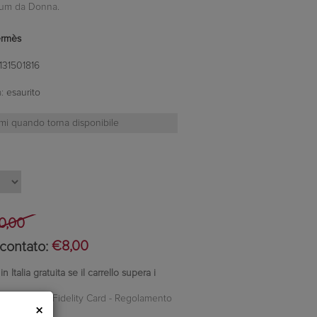
fum da Donna.
rmès
131501816
:
esaurito
0,00
contato:
€8,00
 Italia gratuita se il carrello supera i
nti Camilleri Fidelity Card -
Regolamento
×