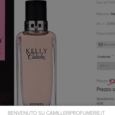
Eau de Par
Marchio:
He
Art. n.
3346
Disponibilità
*
Contenuto
€1
Prezzo:
Prezzo s
Spedizione in
60€
Ottieni 7 pu
BENVENUTO SU CAMILLERIPROFUMERIE.IT