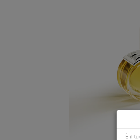
È il t