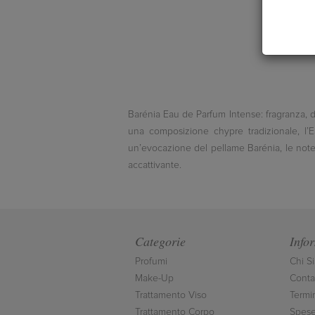
Barénia Eau de Parfum Intense: fragranza, di 
una composizione chypre tradizionale, l’E
un’evocazione del pellame Barénia, le note 
accattivante.
Categorie
Info
Profumi
Chi S
Make-Up
Contat
Trattamento Viso
Termi
Trattamento Corpo
Spese