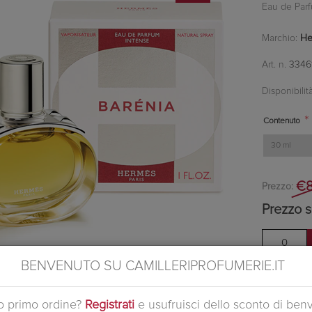
Eau de Parf
Marchio:
He
Art. n.
3346
Disponibilità
*
Contenuto
€8
Prezzo:
Prezzo s
BENVENUTO SU CAMILLERIPROFUMERIE.IT
Spedizione in
60€
Ottieni 0 pu
uo primo ordine?
Registrati
e usufruisci dello sconto di ben