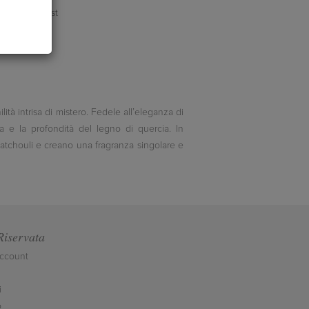
ità intrisa di mistero. Fedele all’eleganza di
a e la profondità del legno di quercia. In
patchouli e creano una fragranza singolare e
Riservata
account
i
o