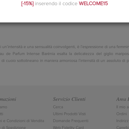
[-15%]
inserendo il codice
WELCOME15
un’intensità e una sensualità coinvolgenti, è l’espressione di una femminil
au de Parfum Intense Barénia esalta la delicatezza del giglio maripos
di cuoio sottolineano in maniera armoniosa l’intensità di un assoluto di 
rmazioni
Servizio Clienti
Area 
iamo
Cerca
Il mio 
ti
Ultimi Prodotti Visti
Ordini
ni e Condizioni di Vendita
Domande Frequenti
Indirizz
 di Spedizione
Web Fidelity Card
Carrell