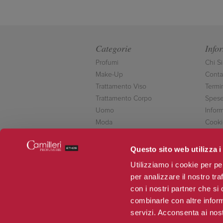
Categorie
Info
Profumi
Chi S
Make-Up
Contat
Trattamento Viso
Termi
Trattamento Corpo
Spese
Uomo
Inform
Moda
Cooki
Accessori
Conta
Novità
Questo sito web utilizza i
Offerte
Utilizziamo i cookie per pe
per analizzare il nostro tra
con i nostri partner che si
combinarle con altre inform
servizi. Acconsenta ai nost