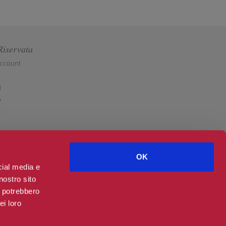
Riservata
account
i
o
t
OK
cial media e
nostro sito
i potrebbero
ei loro