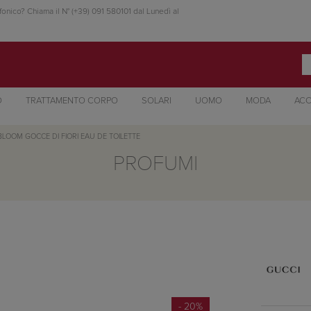
fonico? Chiama il N° (+39) 091 580101 dal Lunedì al
O
TRATTAMENTO CORPO
SOLARI
UOMO
MODA
ACC
BLOOM GOCCE DI FIORI EAU DE TOILETTE
PROFUMI
- 20%