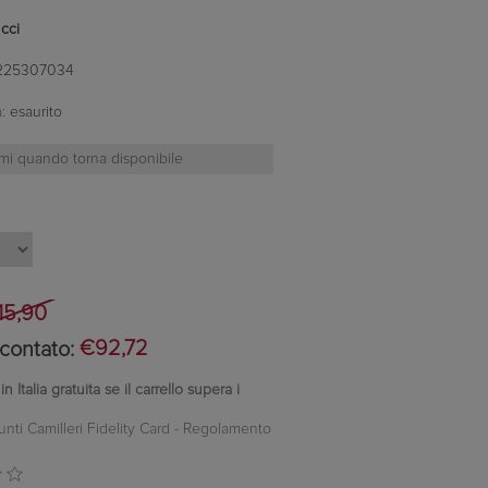
cci
225307034
:
esaurito
15,90
contato:
€92,72
 Italia gratuita se il carrello supera i
unti Camilleri Fidelity Card -
Regolamento