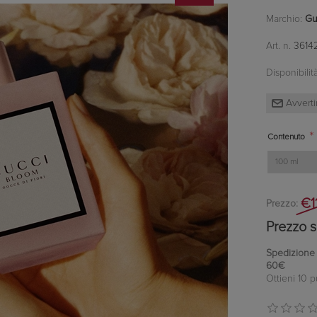
Marchio:
Gu
Art. n.
3614
Disponibilità
*
Contenuto
€1
Prezzo:
Prezzo s
Spedizione in
60€
Ottieni 10 p