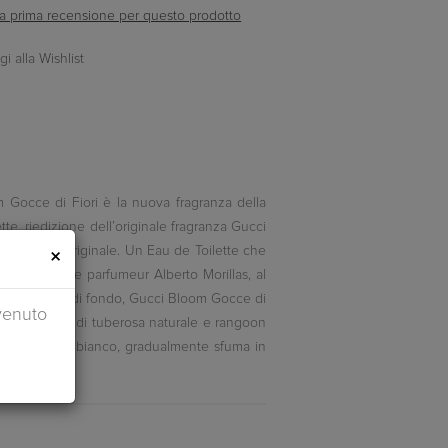
ella prima recensione per questo prodotto
 Gocce di Fiori è la nuova fragranza della
te, riedizione dell’originale fragranza Gucci
 fragranza originale. Un Eau de Toilette che
×
ta dal maître parfumeur Alberto Morillas, al
a, di cuore e di fondo, Gucci Bloom Gocce di
venuto
omino, assoluta di tuberosa naturale e rangoon
re: inizia dal bianco, gradualmente sfuma in