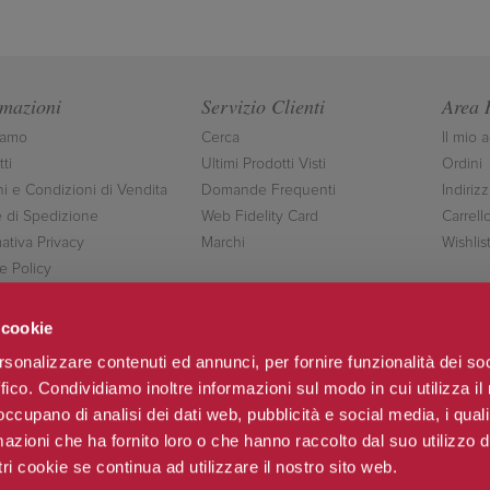
rmazioni
Servizio Clienti
Area 
iamo
Cerca
Il mio 
ti
Ultimi Prodotti Visti
Ordini
ni e Condizioni di Vendita
Domande Frequenti
Indirizz
 di Spedizione
Web Fidelity Card
Carrell
ativa Privacy
Marchi
Wishlis
e Policy
ttaci
 cookie
rsonalizzare contenuti ed annunci, per fornire funzionalità dei so
ffico. Condividiamo inoltre informazioni sul modo in cui utilizza il 
Seguici
 occupano di analisi dei dati web, pubblicità e social media, i qual
azioni che ha fornito loro o che hanno raccolto dal suo utilizzo d
ri cookie se continua ad utilizzare il nostro sito web.