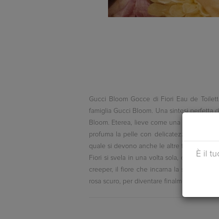
Gucci Bloom Gocce di Fiori Eau de Toilett
famiglia Gucci Bloom. Una sintesi perfetta d
Bloom. Eterea, lieve come una pioggia prima
profuma la pelle con delicatezza, la stessa
quale si devono anche le altre fragranze Gu
È il t
Fiori si svela in una volta sola, con un trio
creeper, il fiore che incarna la storia, il
rosa scuro, per diventare finalmente rosso v