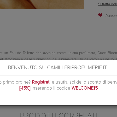
Si tratta d
e: un Eau de Toilette che avvolge come un'aria profumata, Gucci Bloom
ell’atmosfera e delle suggestioni della primavera. Un delicato Eau de Toilet
verile, Gucci Bloom Gocce di Fiori è una versione leggera e fresca della
BENVENUTO SU CAMILLERIPROFUMERIE.IT
 del nome, mantenuto volutamente in italiano. Gocce di Fiori è stata crea
cci Bloom. Invece della classica costruzione piramidale, con note di test
uo primo ordine?
Registrati
e usufruisci dello sconto di ben
 di ingredienti nobili ad alta concentrazione: estratto di bocciolo di gels
[-15%]
inserendo il codice
WELCOME15
 concetto e il nome stesso della fragranza Gucci Bloom. Perché cambia colo
ivo al momento della piena fioritura.
PRODOTTI CORRELATI