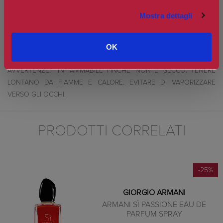
Mostra dettagli
Cofanetto SÌ Passione Eau de Parfum: all'interno del set troviamo Si
Passione Eau de Parfum nel formato da 50 ml e la mini taglia
OK
del mascara Vertigo .
AVVERTENZE: INFIAMMABILE FINCHE' NON E' SECCO. TENERE
LONTANO DA FIAMME E CALORE. EVITARE DI VAPORIZZARE
VERSO GLI OCCHI.
PRODOTTI CORRELATI
-25%
GIORGIO ARMANI
ARMANI SÌ PASSIONE EAU DE
PARFUM SPRAY