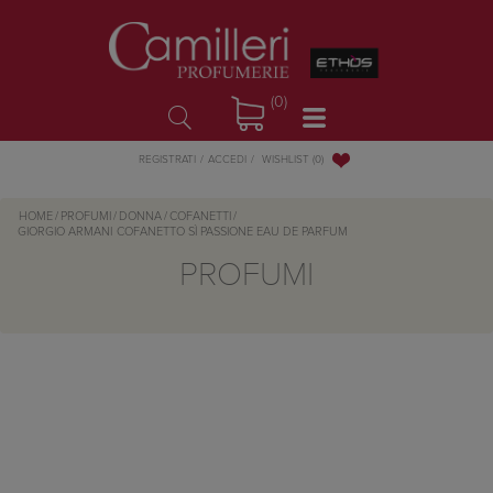
(0)
WISHLIST
(0)
REGISTRATI
ACCEDI
HOME
/
PROFUMI
/
DONNA
/
COFANETTI
/
GIORGIO ARMANI
COFANETTO SÌ PASSIONE EAU DE PARFUM
PROFUMI