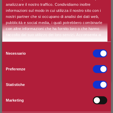
analizzare il nostro traffico. Condividiamo inoltre
*
Contenuto
informazioni sul modo in cui utilizza il nostro sito con i
nostri partner che si occupano di analisi dei dati web,
pubblicità e social media, i quali potrebbero combinarle
€133,30
con altre informazioni che ha fornito loro o che hanno
Prezzo:
raccolto dal suo utilizzo dei loro servizi. Acconsenta ai
Prezzo scontato:
€99,97
nostri cookie se continua ad utilizzare il nostro sito web.
×
BENVENUTO SU CAMILLERIPROFUMERIE.IT
Selezione
Necessario
del
È il tuo primo ordine?
Registrati
e usufruisci dello
Spedizione in Italia gratuita se il carrello supera i 60€
consenso
Ottieni 0 punti Camilleri Fidelity Card -
Regolamento
sconto di benvenuto
[-15%]
inserendo il codice
Preferenze
WELCOME15
Si tratta della prima recensione per questo prodotto
Statistiche
Marketing