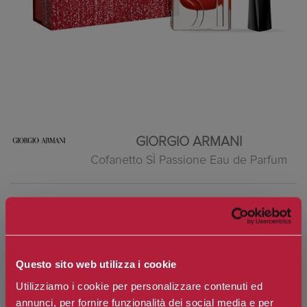
GIORGIO ARMANI
Cofanetto SÌ Passione Eau de Parfum
Eau de Parfum da Donna
Marchio:
Giorgio Armani
Questo sito web utilizza i cookie
Art. n.
3614274692730
Utilizziamo i cookie per personalizzare contenuti ed
Disponibilità:
Si
annunci, per fornire funzionalità dei social media e per