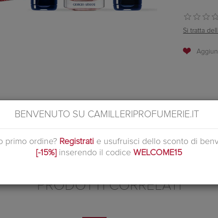
Si tratta d
BENVENUTO SU CAMILLERIPROFUMERIE.IT
ntiene My Way Eau de Parfum nel formato da 50 ml e sempre della stessa
uo primo ordine?
Registrati
e usufruisci dello sconto di ben
N E' SECCO. TENERE LONTANO DA FIAMME E CALORE. EVITARE DI VAP
[-15%]
inserendo il codice
WELCOME15
PRODOTTI CORRELATI