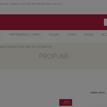
fonico? Chiama il N° (+39) 091 580101 dal Lunedì al
O
TRATTAMENTO CORPO
SOLARI
UOMO
MODA
ACC
MANI
COFANETTO MY WAY EAU DE PARFUM
PROFUMI
- 25%