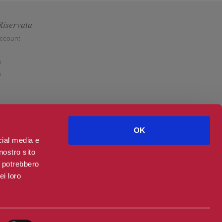
Riservata
account
i
o
t
OK
cial media e
nostro sito
i potrebbero
ei loro