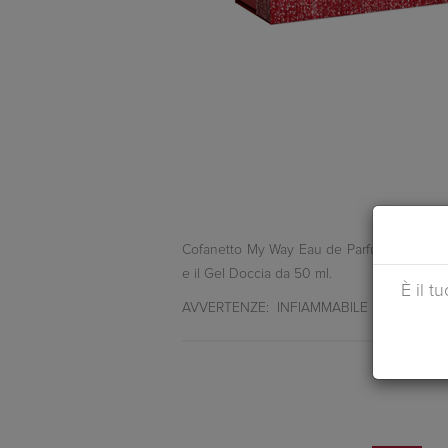
Cofanetto My Way Eau de Parfum: il set co
e il Gel Doccia da 50 ml.
È il t
AVVERTENZE: INFIAMMABILE FINCHE' NO