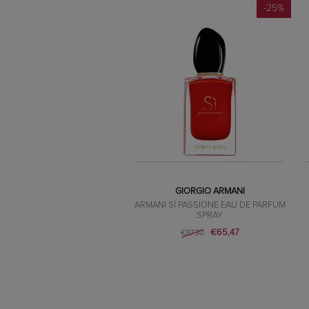
-25%
GIORGIO ARMANI
ARMANI SÌ PASSIONE EAU DE PARFUM
SPRAY
€65,47
€87,30