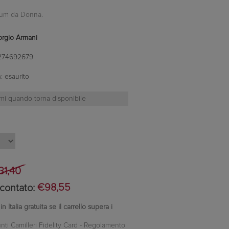
fum da Donna.
orgio Armani
274692679
:
esaurito
31,40
contato:
€98,55
 Italia gratuita se il carrello supera i
nti Camilleri Fidelity Card -
Regolamento