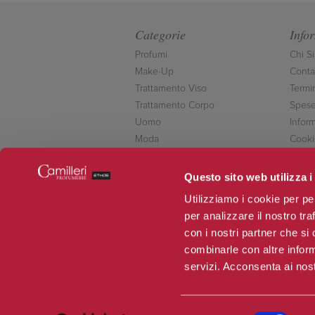
Categorie
Info
Profumi
Chi S
Make-Up
Contat
Trattamento Viso
Termi
Trattamento Corpo
Spese
Uomo
Inform
Moda
Cooki
Accessori
Conta
Novità
Questo sito web utilizza i
Offerte
Utilizziamo i cookie per pe
per analizzare il nostro tra
con i nostri partner che si
combinarle con altre inform
servizi. Acconsenta ai nost
Selezione