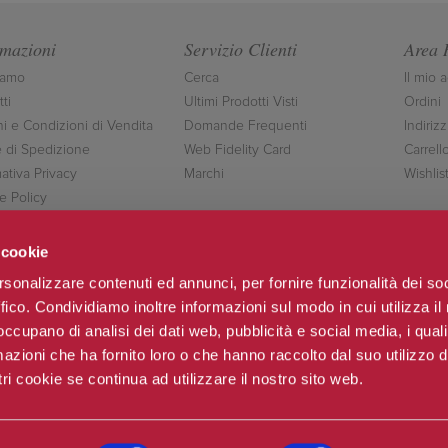
rmazioni
Servizio Clienti
Area 
iamo
Cerca
Il mio 
ti
Ultimi Prodotti Visti
Ordini
ni e Condizioni di Vendita
Domande Frequenti
Indirizz
 di Spedizione
Web Fidelity Card
Carrell
ativa Privacy
Marchi
Wishlis
e Policy
ttaci
 cookie
rsonalizzare contenuti ed annunci, per fornire funzionalità dei so
ffico. Condividiamo inoltre informazioni sul modo in cui utilizza il 
Seguici
 occupano di analisi dei dati web, pubblicità e social media, i qual
azioni che ha fornito loro o che hanno raccolto dal suo utilizzo d
ri cookie se continua ad utilizzare il nostro sito web.