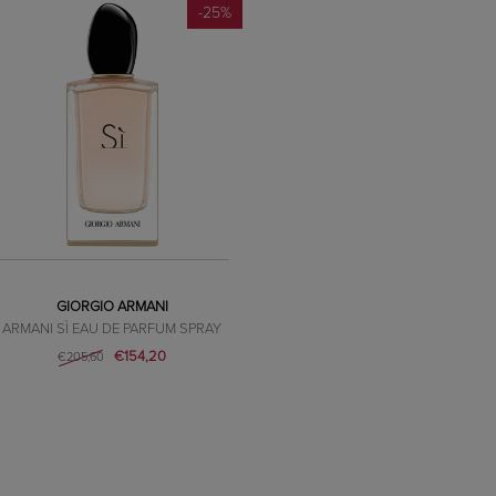
-25%
GIORGIO ARMANI
ARMANI SÌ EAU DE PARFUM SPRAY
€154,20
€205,60