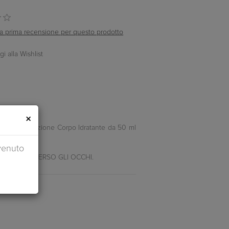
ella prima recensione per questo prodotto
×
 linea la Lozione Corpo Idratante da 50 ml
venuto
ORIZZARE VERSO GLI OCCHI.