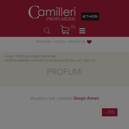
(0)
WISHLIST
(0)
REGISTRATI
ACCEDI
HOME
/
PROFUMI
/
UOMO
/
PROFUMI
/
GIORGIO ARMANI
COFANETTO ACQUA DI GIÒ EAU DE TOILETTE
PROFUMI
Visualizza tutti i prodotti
Giorgio Armani
- 25%