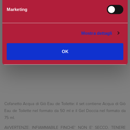
Marketing
Spedizione in Italia gratuita se il carrello supera i 60€
Ottieni 0 punti Camilleri Fidelity Card -
Regolamento
Mostra dettagli
Si tratta della prima recensione per questo prodotto
OK
Cofanetto Acqua di Giò Eau de Toilette: il set contiene Acqua di Giò
Eau de Toilette nel formato da 50 ml e il Gel Doccia nel formato da
75 ml.
AVVERTENZE: INFIAMMABILE FINCHE' NON E' SECCO. TENERE