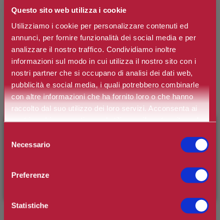
Questo sito web utilizza i cookie
Utilizziamo i cookie per personalizzare contenuti ed
GIORGIO ARMANI
annunci, per fornire funzionalità dei social media e per
Cofanetto Acqua di Giò Eau de Toilette
analizzare il nostro traffico. Condividiamo inoltre
informazioni sul modo in cui utilizza il nostro sito con i
nostri partner che si occupano di analisi dei dati web,
Eau de Toilette pe Uomo.
pubblicità e social media, i quali potrebbero combinarle
con altre informazioni che ha fornito loro o che hanno
Marchio:
Giorgio Armani
raccolto dal suo utilizzo dei loro servizi. Acconsenta ai
Art. n.
3614274692655
nostri cookie se continua ad utilizzare il nostro sito web.
×
BENVENUTO SU CAMILLERIPROFUMERIE.IT
Selezione
Disponibilità:
Si
Necessario
del
*
È il tuo primo ordine?
Registrati
e usufruisci dello
Contenuto
consenso
sconto di benvenuto
[-15%]
inserendo il codice
Preferenze
WELCOME15
€98,20
Prezzo:
Statistiche
Prezzo scontato:
€73,65