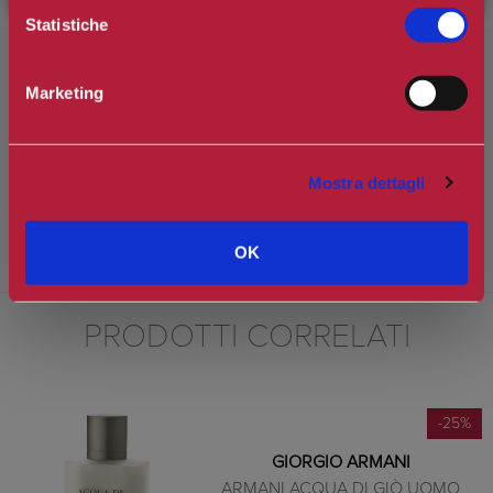
de Parfum con linee raffinate e mascoline e realizzata in vetro
Statistiche
pesato trasparente. Mascolina, essenziale, elegante, la boccetta è
coronata da un tappo scuro in legno che evoca l'equilibrio tra
architettura e natura del suo design. Questa preziosa boccetta
Marketing
ricaricabile è concepita per durare: ciascun formato è progettato per
essere svitato e ricaricato a casa con il flacone di ricarica n vendita
separatamente.
Mostra dettagli
AVVERTENZE: INFIAMMABILE FINCHE' NON E' SECCO. TENERE
LONTANO DA FIAMME E CALORE. EVITARE DI VAPORIZZARE
OK
VERSO GLI OCCHI.
PRODOTTI CORRELATI
-25%
GIORGIO ARMANI
ARMANI ACQUA DI GIÒ UOMO