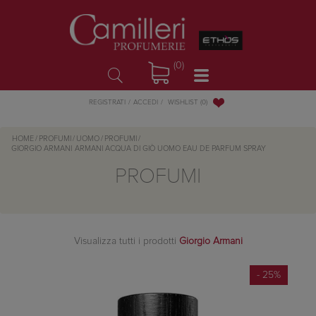
(0)
WISHLIST
(0)
REGISTRATI
ACCEDI
HOME
/
PROFUMI
/
UOMO
/
PROFUMI
/
GIORGIO ARMANI
ARMANI ACQUA DI GIÒ UOMO EAU DE PARFUM SPRAY
PROFUMI
Visualizza tutti i prodotti
Giorgio Armani
- 25%