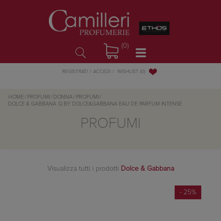
(0)
WISHLIST
(0)
REGISTRATI
ACCEDI
HOME
/
PROFUMI
/
DONNA
/
PROFUMI
/
DOLCE & GABBANA
Q BY DOLCE&GABBANA EAU DE PARFUM INTENSE
PROFUMI
Visualizza tutti i prodotti
Dolce & Gabbana
- 25%