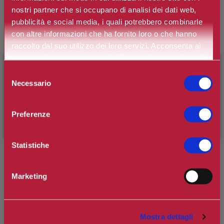
nostri partner che si occupano di analisi dei dati web,
Spedizione in Italia gratuita se il carrello supera i 60€
pubblicità e social media, i quali potrebbero combinarle
Ottieni 6 punti Camilleri Fidelity Card -
Regolamento
con altre informazioni che ha fornito loro o che hanno
raccolto dal suo utilizzo dei loro servizi. Acconsenta ai
nostri cookie se continua ad utilizzare il nostro sito web.
Si tratta della prima recensione per questo prodotto
×
BENVENUTO SU CAMILLERIPROFUMERIE.IT
Selezione
Necessario
del
È il tuo primo ordine?
Registrati
e usufruisci dello
consenso
sconto di benvenuto
[-15%]
inserendo il codice
Preferenze
WELCOME15
Statistiche
Q by Dolce&Gabbana Eau de Parfum Intense: l'originale fragranza Q
by Dolce&Gabbana si fa ancora più audace nella nuova versione
Marketing
Eau de Parfum Intense. La nota calda della ciliegia scura si mescola
a un cuore di inebriante eliotropo. Ma è sul fondo che rivela la sua
natura ambrata irresistibilmente sensuale.
Mostra dettagli
Il Design: