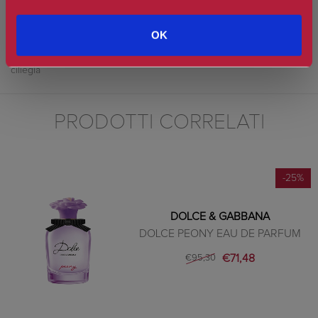
Il flacone della nuova fragranza ricorda quello dell'originale Q by
OK
Dolce&Gabbana sia nel tappo, che raffigura una corona regale in oro
e rosso, sia nel vetro che racchiude l'essenza di un deciso color
ciliegia
PRODOTTI CORRELATI
-25%
DOLCE & GABBANA
DOLCE PEONY EAU DE PARFUM
€71,48
€95,30