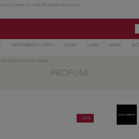
fonico? Chiama il N° (+39) 091 580101 dal Lunedì al
O
TRATTAMENTO CORPO
SOLARI
UOMO
MODA
ACC
DEVOTION RICH BODY CREAM
PROFUMI
- 20%