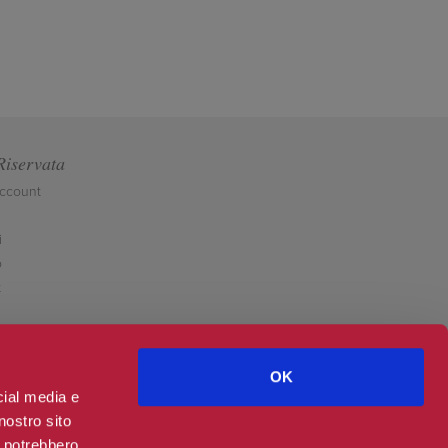
Riservata
account
i
o
t
OK
cial media e
nostro sito
i potrebbero