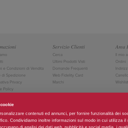
rmazioni
Servizio Clienti
Area 
iamo
Cerca
Il mio 
ti
Ultimi Prodotti Visti
Ordini
ni e Condizioni di Vendita
Domande Frequenti
Indirizz
 di Spedizione
Web Fidelity Card
Carrell
ativa Privacy
Marchi
Wishlis
e Policy
ttaci
 cookie
rsonalizzare contenuti ed annunci, per fornire funzionalità dei so
ffico. Condividiamo inoltre informazioni sul modo in cui utilizza il 
Seguici
 occupano di analisi dei dati web, pubblicità e social media, i qual