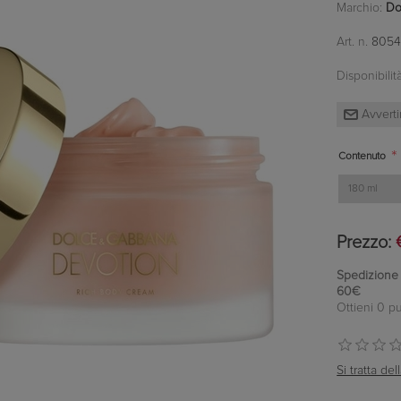
Marchio:
Do
Art. n.
8054
Disponibilità
*
Contenuto
Prezzo:
Spedizione in
60€
Ottieni 0 pu
Si tratta d