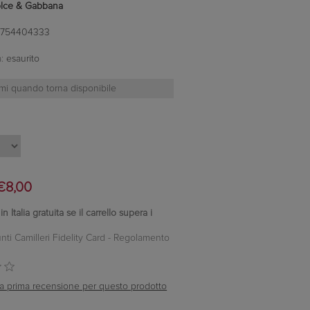
lce & Gabbana
754404333
:
esaurito
€8,00
 Italia gratuita se il carrello supera i
nti Camilleri Fidelity Card -
Regolamento
ella prima recensione per questo prodotto