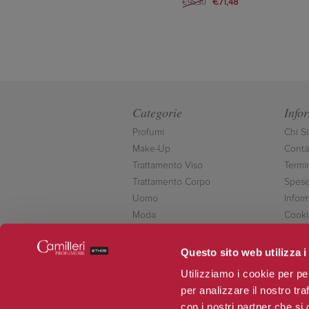
€71,48
€95,30
Categorie
Info
Profumi
Chi S
Make-Up
Contat
Trattamento Viso
Termi
Trattamento Corpo
Spese
Uomo
Inform
Moda
Cooki
Accessori
Conta
Novità
Questo sito web utilizza i
Offerte
Utilizziamo i cookie per pe
per analizzare il nostro tra
con i nostri partner che si