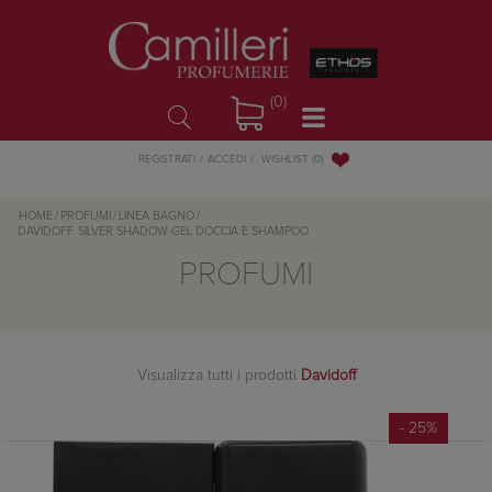
(0)
WISHLIST
(0)
REGISTRATI
ACCEDI
HOME
/
PROFUMI
/
LINEA BAGNO
/
DAVIDOFF
SILVER SHADOW GEL DOCCIA E SHAMPOO
PROFUMI
Visualizza tutti i prodotti
Davidoff
- 25%