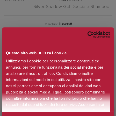
Silver Shadow Gel Doccia e Shampoo
Marchio:
Davidoff
Art. n.
3414200812306
Disponibilità:
esaurito
Questo sito web utilizza i cookie
Utilizziamo i cookie per personalizzare contenuti ed
annunci, per fornire funzionalità dei social media e per
*
Contenuto
analizzare il nostro traffico. Condividiamo inoltre
informazioni sul modo in cui utilizza il nostro sito con i
nostri partner che si occupano di analisi dei dati web,
€30,90
pubblicità e social media, i quali potrebbero combinarle
Prezzo:
con altre informazioni che ha fornito loro o che hanno
Prezzo scontato:
€23,17
raccolto dal suo utilizzo dei loro servizi. Acconsenta ai
Spedizione in Italia gratuita se il carrello supera i 60€
nostri cookie se continua ad utilizzare il nostro sito web.
×
BENVENUTO SU CAMILLERIPROFUMERIE.IT
Ottieni 2 punti Camilleri Fidelity Card -
Regolamento