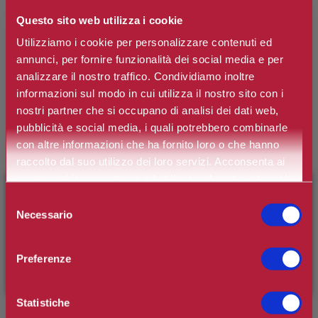
Questo sito web utilizza i cookie
DAVIDOFF
Utilizziamo i cookie per personalizzare contenuti ed
Cool Elixir Safran Mineral Parfum
Intense
annunci, per fornire funzionalità dei social media e per
analizzare il nostro traffico. Condividiamo inoltre
informazioni sul modo in cui utilizza il nostro sito con i
Parfum Intense per Uomo.
nostri partner che si occupano di analisi dei dati web,
pubblicità e social media, i quali potrebbero combinarle
Marchio:
Davidoff
con altre informazioni che ha fornito loro o che hanno
raccolto dal suo utilizzo dei loro servizi. Acconsenta ai
Art. n.
3616307430517
nostri cookie se continua ad utilizzare il nostro sito web.
×
BENVENUTO SU CAMILLERIPROFUMERIE.IT
Disponibilità:
esaurito
Selezione
Necessario
del
È il tuo primo ordine?
Registrati
e usufruisci dello
consenso
sconto di benvenuto
[-15%]
inserendo il codice
Preferenze
*
Contenuto
WELCOME15
Statistiche