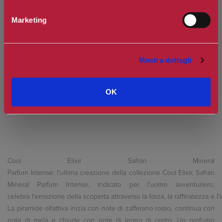
Prezzo:
€8,00
Marketing
Spedizione in Italia gratuita se il carrello supera i 60€
Ottieni 0 punti Camilleri Fidelity Card -
Regolamento
Mostra dettagli
Si tratta della prima recensione per questo prodotto
OK
Cool Elixir Safran Mineral
Parfum Intense: l'ultima creazione della collezione Cool Elixir, Safran
Mineral Parfum Intense, indicato per l'uomo avventuriero,
celebra l'emozione della scoperta attraverso la forza, la raffinatezza e l'i
La piramide olfattiva inizia con note di zafferano rosso, continua con
note di mela e chiude con note di legno di cedro. Un profumo