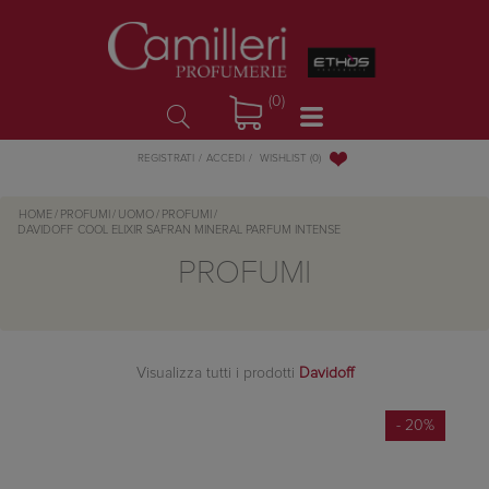
(0)
WISHLIST
(0)
REGISTRATI
ACCEDI
HOME
/
PROFUMI
/
UOMO
/
PROFUMI
/
DAVIDOFF
COOL ELIXIR SAFRAN MINERAL PARFUM INTENSE
PROFUMI
Visualizza tutti i prodotti
Davidoff
- 20%