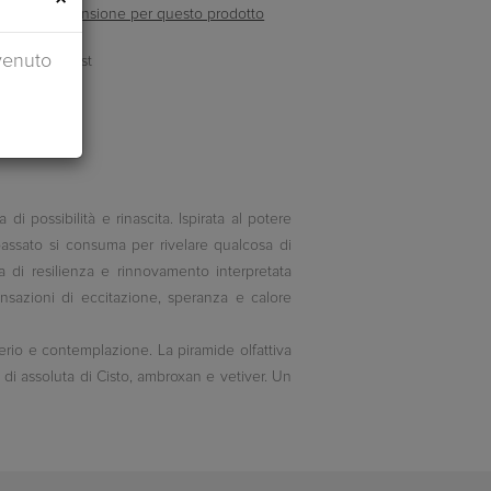
ella prima recensione per questo prodotto
venuto
 possibilità e rinascita. Ispirata al potere
passato si consuma per rivelare qualcosa di
di resilienza e rinnovamento interpretata
nsazioni di eccitazione, speranza e calore
erio e contemplazione. La piramide olfattiva
 di assoluta di Cisto, ambroxan e vetiver. Un