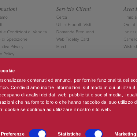
rmazioni
Servizio Clienti
Area 
iamo
Cerca
Il mio 
ti
Ultimi Prodotti Visti
Ordini
ni e Condizioni di Vendita
Domande Frequenti
Indirizz
 di Spedizione
Web Fidelity Card
Carrell
ativa Privacy
Marchi
Wishlis
e Policy
ttaci
 cookie
rsonalizzare contenuti ed annunci, per fornire funzionalità dei so
ffico. Condividiamo inoltre informazioni sul modo in cui utilizza il 
Seguici
 occupano di analisi dei dati web, pubblicità e social media, i qual
azioni che ha fornito loro o che hanno raccolto dal suo utilizzo d
ri cookie se continua ad utilizzare il nostro sito web.
o & C.sas
Po
Preferenze
Statistiche
Marketing