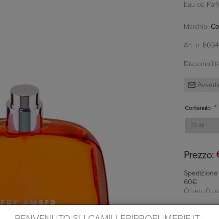
Eau de Par
Marchio:
Co
Art. n.
8034
Disponibilità
*
Contenuto
Prezzo:
Spedizione in
60€
Ottieni 0 pu