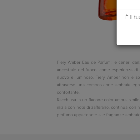
È il t
Fiery Amber Eau de Parfum: le ceneri danzan
ancestrale del fuoco, come esperienza di p
nuovo e luminoso. Fiery Amber non è solo
attraverso una composizione ambrata-legno
confortante.
Racchiusa in un flacone color ambra, simile
inizia con note di zafferano, continua con n
profumo appartenete alle fragranze ambrat