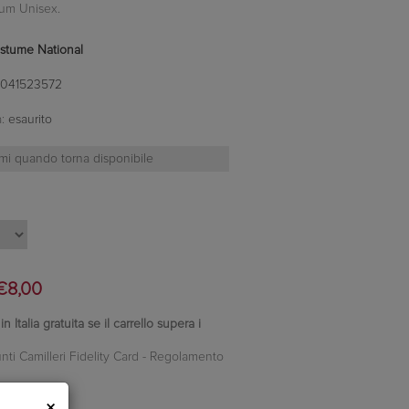
fum Unisex.
stume National
041523572
:
esaurito
€8,00
 Italia gratuita se il carrello supera i
nti Camilleri Fidelity Card -
Regolamento
×