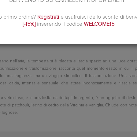
BENVENUTO SU CAMILLERIPROFUMERIE.IT
Si tratta d
uo primo ordine?
Registrati
e usufruisci dello sconto di ben
[-15%]
inserendo il codice
WELCOME15
o nell`aria, la tempesta si è placata e lascia spazio ad una luce dorata di
urificazione e trasformazione, racconta quel momento esatto in cui il 
 una fragranza; ma un viaggio simbolico di trasformazione. Una storia 
sa, calda, intensa e sensuale, che attrae inconsciamente e rilascia se
 a vetro fuso, e impreziosita da dettagli in argento, è un oggetto di desid
ote di patchouli, legno di cedro della Virginia e vaniglia. Chiude con note
e legnose.