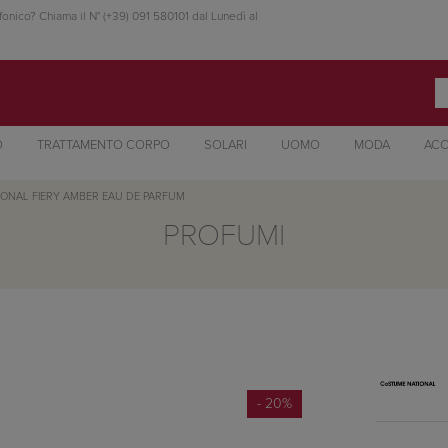
fonico? Chiama il N° (+39) 091 580101 dal Lunedì al
O
TRATTAMENTO CORPO
SOLARI
UOMO
MODA
ACC
IONAL
FIERY AMBER EAU DE PARFUM
PROFUMI
- 20%